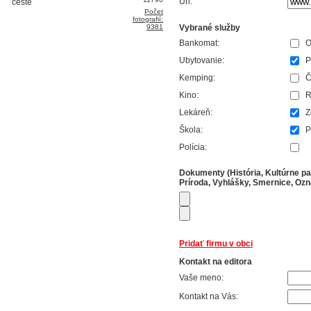
Url:
Počet
fotografií:
9381
Vybrané služby
Bankomat:
O
Ubytovanie:
P
Kemping:
Č
Kino:
R
Lekáreň:
Z
Škola:
P
Polícia:
Dokumenty (História, Kultúrne pa
Príroda, Vyhlášky, Smernice, Ozna
Pridať firmu v obci
Kontakt na editora
Vaše meno:
Kontakt na Vás: