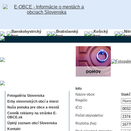
Banskobystrický
Bratislavský
Košický
Nit
kraj
kraj
kraj
kraj
Sekcie E-OBCE.sk
Info
Názov obce:
Stakč
Fotogaléria Slovenska
Región:
Erby slovenských obcí a miest
Naša ponuka pre obce a mestá
IČO:
Cenník reklamy na stránke E-
Počet obyvateľov:
OBCE.sk
Úplný zoznam obcí Slovenska
Rozloha (ha):
Kontakt