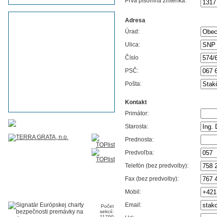
Prvá písomná zmienka:
Adresa
Úrad:
Ulica:
Číslo
PSČ:
Pošta:
Kontakt
Primátor:
Starosta:
Prednosta:
Predvoľba:
Telefón (bez predvolby):
Fax (bez predvolby):
Mobil:
Email:
Počet
sekcií:
11790