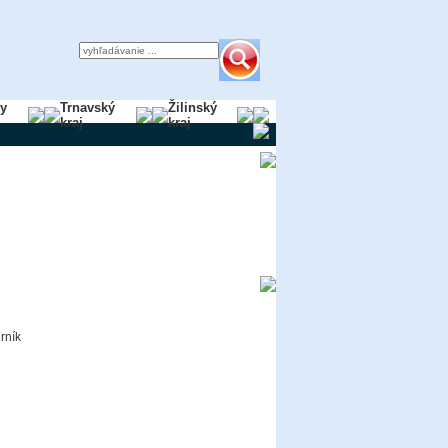
ky
Trnavský
Žilinský
kraj
kraj