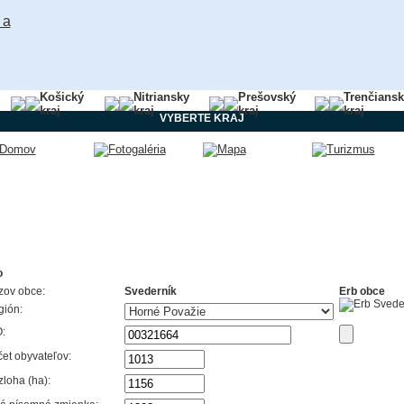
Košický
Nitriansky
Prešovský
Trenčians
kraj
kraj
kraj
kraj
VYBERTE KRAJ
o
zov obce:
Svederník
Erb obce
gión:
:
et obyvateľov:
loha (ha):