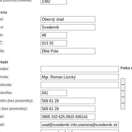
vá písomná zmienka:
resa
d:
ca:
lo
Č:
ta:
ntakt
Fotka 
mátor:
rosta:
dnosta:
dvoľba:
efón (bez predvolby):
 (bez predvolby):
il:
il: