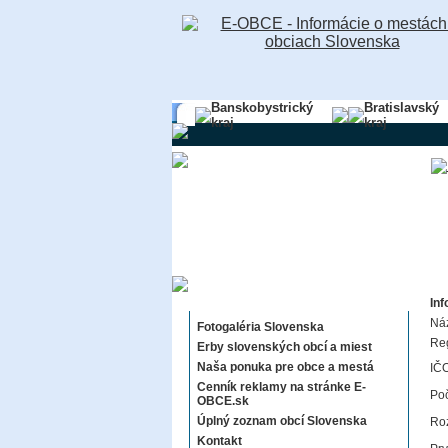
Banskobystrický
Bratislavský
kraj
kraj
Sekcie E-OBCE.sk
Inf
Ná
Fotogaléria Slovenska
Re
Erby slovenských obcí a miest
Naša ponuka pre obce a mestá
IČO
Cenník reklamy na stránke E-
Poč
OBCE.sk
Úplný zoznam obcí Slovenska
Roz
Kontakt