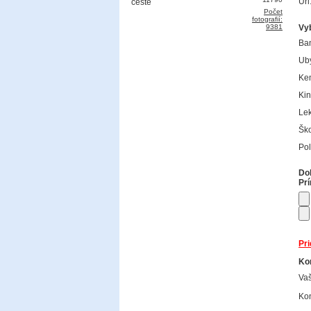
Url
Počet
fotografií:
9381
Vy
Ba
Uby
Ke
Kin
Lek
Ško
Pol
Dok
Prí
Pri
Kon
Va
Kon