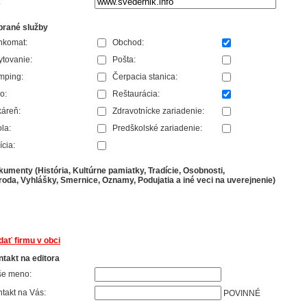
:
brané služby
nkomat:
Obchod:
tovanie:
Pošta:
mping:
Čerpacia stanica:
o:
Reštaurácia:
áreň:
Zdravotnícke zariadenie:
la:
Predškolské zariadenie:
ícia:
umenty (História, Kultúrne pamiatky, Tradície, Osobnosti,
roda, Vyhlášky, Smernice, Oznamy, Podujatia a iné veci na uverejnenie)
dať firmu v obci
takt na editora
še meno:
takt na Vás:
POVINNÉ