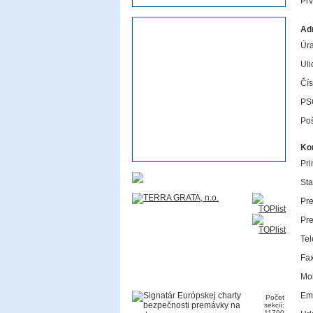
Pr
Ad
Úra
Uli
Čís
PS
Poš
Ko
Pri
Sta
Pre
Pre
Tel
Fax
Mob
Ema
Počet
sekcií:
11790