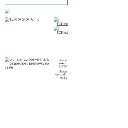
Počet
sekcií:
11790
Počet
fotografií:
9381