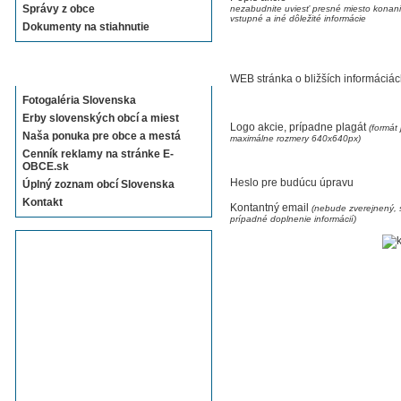
Správy z obce
nezabudnite uviesť presné miesto konani
vstupné a iné dôležité informácie
Dokumenty na stiahnutie
Sekcie E-OBCE.sk
WEB stránka o bližších informáciá
Fotogaléria Slovenska
Erby slovenských obcí a miest
Logo akcie, prípadne plagát
(formát 
Naša ponuka pre obce a mestá
maximálne rozmery 640x640px)
Cenník reklamy na stránke E-
OBCE.sk
Heslo pre budúcu úpravu
Úplný zoznam obcí Slovenska
Kontakt
Kontantný email
(nebude zverejnený, s
prípadné doplnenie informácií)