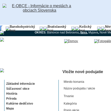
Banskobystrický
Bratislavský
Košický
Nit
kraj
kraj
kraj
kraj
OKRES:
Bánovce nad Bebravou
,
Ilava
,
Myjava
,
Nové M
Vložte nové podujatie
Bolešov
Miesto konania
Základné informácie
Názov podujatia / akcie
Súčasnosť obce
História
Trvanie
Príroda
Kultúrne dedičstvo
Kategória
Mapa
Popis akcie