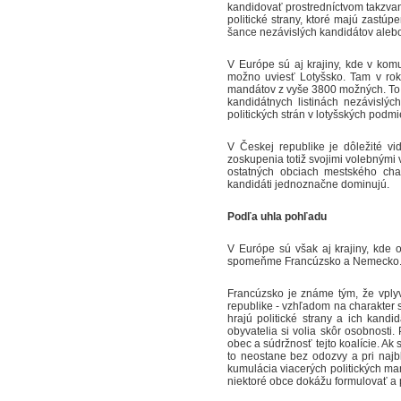
kandidovať prostredníctvom takzvan
politické strany, ktoré majú zastú
šance nezávislých kandidátov alebo 
V Európe sú aj krajiny, kde v kom
možno uviesť Lotyšsko. Tam v roku
mandátov z vyše 3800 možných. To 
kandidátnych listinách nezávislýc
politických strán v lotyšských podm
V Českej republike je dôležité vid
zoskupenia totiž svojimi volebnými 
ostatných obciach mestského char
kandidáti jednoznačne dominujú.
Podľa uhla pohľadu
V Európe sú však aj krajiny, kde 
spomeňme Francúzsko a Nemecko
Francúzsko je známe tým, že vplyv
republike - vzhľadom na charakter s
hrajú politické strany a ich kand
obyvatelia si volia skôr osobnosti.
obec a súdržnosť tejto koalície. A
to neostane bez odozvy a pri najb
kumulácia viacerých politických man
niektoré obce dokážu formulovať a 