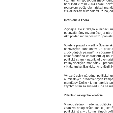
významným spôsobom znevýhodňuje 
napríklad v roku 2003 získali nezá
rovnakom počte obcí získali mandá
získali nezávislí kandidáti už iba j
Intervencia zhora
Zvyčajne ale k takejto eliminácii
posúvajú témy rezonujúce na národ
Ako príklad môžu poslúžiť Španiels
Volebné pravidlá viedli v Španielsk
nezávislých kandidátov. Za posle
z pôvodných pätnásť na súčasné tr
celonárodného charakteru aj na lo
politické strany - napríklad dve na
tretiny všetkých mandátov - presadi
v Katalánsku, Baskicku, Andalúzii, 
Výrazný vplyv národnej politickej ú
aj miestnych predvolebných kampaní
mandátov. Došlo k tomu napriek tomu
z týchto strán sa sústredili iba na 
Zdanlivo nelogické koalície
V neposlednom rade sa politické s
zdanlivo nelogických koalícií, kt
politické strany v komunálnych vo