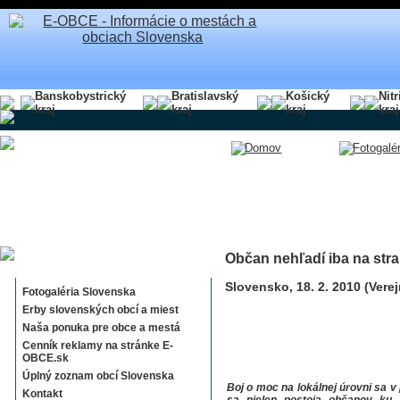
Banskobystrický
Bratislavský
Košický
Nit
kraj
kraj
kraj
kraj
Občan nehľadí iba na stra
Sekcie E-OBCE.sk
Slovensko, 18. 2. 2010 (Vere
Fotogaléria Slovenska
Erby slovenských obcí a miest
Naša ponuka pre obce a mestá
Cenník reklamy na stránke E-
OBCE.sk
Úplný zoznam obcí Slovenska
Boj o moc na lokálnej úrovni sa v
Kontakt