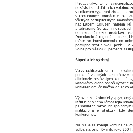
Príklady takýchto neinštitucionaliz
nezávislí kandidáti a ich volebné 
v celkovom vyjadrení získali iba n
v komunálnych voľbách v roku 2002
všetkých zastupiteľských mandátov.
nad Labem, Sdružení nájemn íků P
a združenie Sdružení nezávislýc
demokraté ) možno predstaviť ako
Demokratická regionální strana, H
město sa transformovala na univ
postupne stratila svoju pozíciu. 
Volba pro město 0,3 percenta zastu
Súperi a ich výzbroj
Vplyv politických strán na lokáln
presadiť vlastných kandidátov v k
eliminácie nezávislých kandidáto
kandidátov alebo aspoň výrazne mi
konkurentom, čo možno vidieť vo Veľ
Výrazne silný stranícky vplyv, ktorý
inštitucionálneho rámca tejto lokál
päťdesiatich rokov. Ich spoločným
inštitucionálnej štruktúry, kde 
konkurentov.
Na Malte sa konajú komunálne voľ
voľba starostu. Kým do roku 2004 st