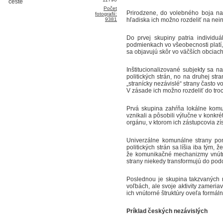
Počet
Prirodzene, do volebného boja na l
fotografií:
9381
hľadiska ich možno rozdeliť na nein
Do prvej skupiny patria individu
podmienkach vo všeobecnosti platí, 
sa objavujú skôr vo väčších obciac
Inštitucionalizované subjekty sa n
politických strán, no na druhej st
„stranícky nezávislé“ strany často 
V zásade ich možno rozdeliť do tro
Prvá skupina zahŕňa lokálne komu
vznikali a pôsobili výlučne v konk
orgánu, v ktorom ich zástupcovia zí
Univerzálne komunálne strany pon
politických strán sa líšia iba tým
že komunikačné mechanizmy vnútri 
strany niekedy transformujú do podo
Poslednou je skupina takzvaných r
voľbách, ale svoje aktivity zameri
ich vnútorné štruktúry oveľa formáln
Príklad českých nezávislých