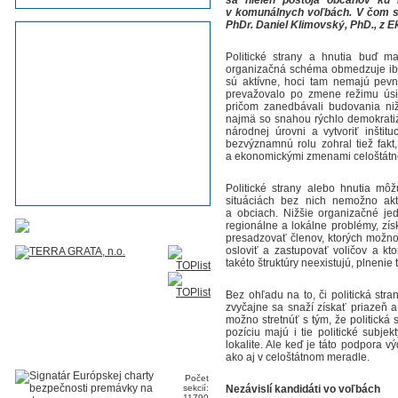
sa nielen postoja občanov ku 
v komunálnych voľbách. V čom sa 
PhDr. Daniel Klimovský, PhD., z E
Politické strany a hnutia buď ma
organizačná schéma obmedzuje iba 
sú aktívne, hoci tam nemajú pevnú
prevažovalo po zmene režimu úsili
pričom zanedbávali budovania niž
najmä so snahou rýchlo demokratiz
národnej úrovni a vytvoriť inštit
bezvýznamnú rolu zohral tiež fakt,
a ekonomickými zmenami celoštátneh
Politické strany alebo hnutia môž
situáciách bez nich nemožno akt
a obciach. Nižšie organizačné jed
regionálne a lokálne problémy, zí
presadzovať členov, ktorých možno 
osloviť a zastupovať voličov a kt
takéto štruktúry neexistujú, plnenie
Bez ohľadu na to, či politická str
zvyčajne sa snaží získať priazeň 
možno stretnúť s tým, že politická 
pozíciu majú i tie politické subje
lokalite. Ale keď je táto podpora v
ako aj v celoštátnom meradle.
Počet
sekcií:
Nezávislí kandidáti vo voľbách
11790