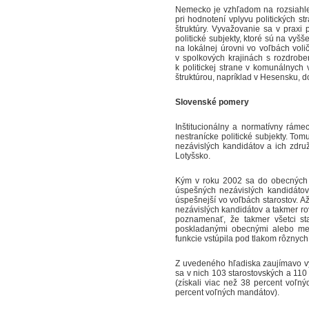
Nemecko je vzhľadom na rozsiahle 
pri hodnotení vplyvu politických s
štruktúry. Vyvažovanie sa v praxi 
politické subjekty, ktoré sú na vyš
na lokálnej úrovni vo voľbách volič
v spolkových krajinách s rozdrobe
k politickej strane v komunálnych
štruktúrou, napríklad v Hesensku, do
Slovenské pomery
Inštitucionálny a normatívny ráme
nestranícke politické subjekty. To
nezávislých kandidátov a ich zdru
Lotyšsko.
Kým v roku 2002 sa do obecných za
úspešných nezávislých kandidátov
úspešnejší vo voľbách starostov. A
nezávislých kandidátov a takmer rov
poznamenať, že takmer všetci star
poskladanými obecnými alebo mest
funkcie vstúpila pod tlakom rôznych 
Z uvedeného hľadiska zaujímavo vyz
sa v nich 103 starostovských a 110
(získali viac než 38 percent voľný
percent voľných mandátov).