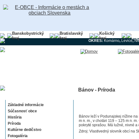
Banskobystrický
Bratislavský
Košický
Nit
kraj
kraj
kraj
kraj
OKRES:
Komárno
,
Levice
,
Ni
Bánov - Príroda
Bánov
Základné informácie
Súčasnosť obce
Bánov leží v Podunajskej nížine na
História
m n. m., v chotári 119 – 125 m n. m.
Príroda
pokryté sprašou. Má lužné, nivné 
Kultúrne dedičstvo
Zdroj: Vlastivedný slovník obcí na S
Fotogaléria