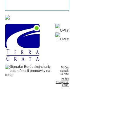
Počet
sekcií:
11790
Počet
fotografií:
9381