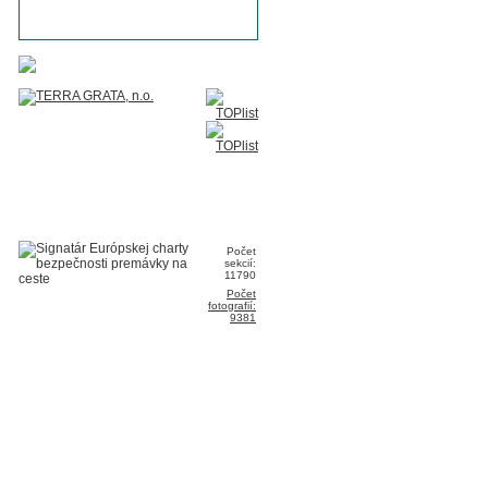
Počet
sekcií:
11790
Počet
fotografií:
9381