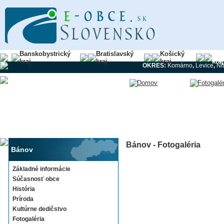
Banskobystrický
Bratislavský
Košický
Nit
kraj
kraj
kraj
kraj
OKRES:
Komárno
,
Levice
,
Ni
Bánov - Fotogaléria
Bánov
Základné informácie
Súčasnosť obce
História
Príroda
Kultúrne dedičstvo
Fotogaléria