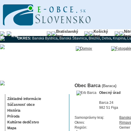
Banskobystrický
Bratislavský
Košický
Nit
kraj
kraj
kraj
kraj
OKRES:
Banská Bystrica
,
Banská Štiavnica
,
Brezno
,
Detva
,
Krupina
,
L
Obec Barca
(Baraca)
Barca
Obecný úrad
Základné informácie
Barca 24
Súčasnosť obce
982 51 Figa
História
Príroda
Samosprávny kraj:
Bansko
Kultúrne dedičstvo
Okres:
Rimavs
Región:
Gemer
Mapa