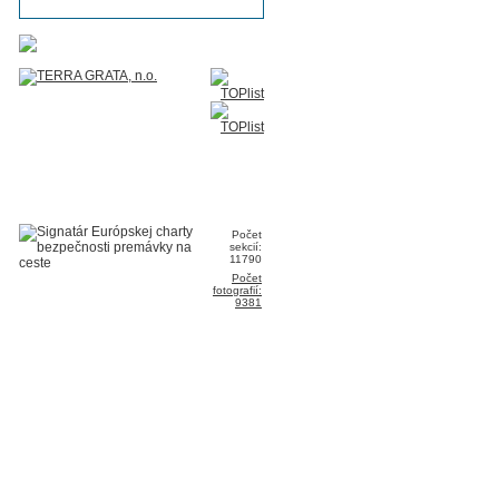
Počet
sekcií:
11790
Počet
fotografií:
9381