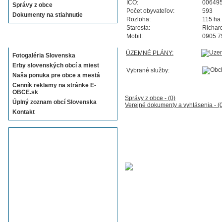
IČO:
00649
Správy z obce
Počet obyvateľov:
593
Dokumenty na stiahnutie
Rozloha:
115 ha
Starosta:
Richar
Mobil:
0905 7
Sekcie E-OBCE.sk
ÚZEMNÉ PLÁNY:
Fotogaléria Slovenska
Erby slovenských obcí a miest
Vybrané služby:
Naša ponuka pre obce a mestá
Cenník reklamy na stránke E-
OBCE.sk
Správy z obce - (0)
Úplný zoznam obcí Slovenska
Verejné dokumenty a vyhlásenia - (
Kontakt