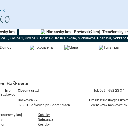
avský kraj
Košický kraj
Nitriansky kraj
Prešovský kraj
Trenčiansky kr
ice 1
,
Košice 2
,
Košice 3
,
Košice 4
,
Košice okolie
,
Michalovce
,
Rožňava
,
Sobranc
ec Baškovce
Obecný úrad
Tel:
056 / 652 23 37
Baškovce 29
Email:
starosta@baskovc
073 01 Baškovce pri Sobranciach
Web:
www.baskovce.sk
osprávny kraj:
Košický
es:
Sobrance
ión:
Košický