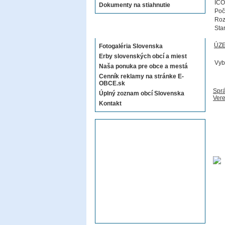
IČO
Dokumenty na stiahnutie
Poč
Roz
Sta
Sekcie E-OBCE.sk
ÚZ
Fotogaléria Slovenska
Erby slovenských obcí a miest
Vyb
Naša ponuka pre obce a mestá
Cenník reklamy na stránke E-
OBCE.sk
Sprá
Úplný zoznam obcí Slovenska
Vere
Kontakt