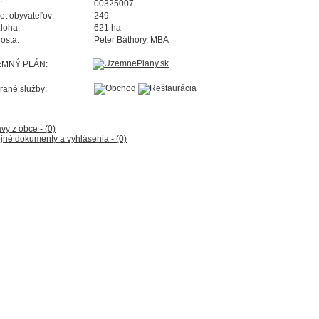
:
00325007
et obyvateľov:
249
loha:
621 ha
rosta:
Peter Báthory, MBA
EMNÝ PLÁN:
rané služby:
vy z obce - (0)
jné dokumenty a vyhlásenia - (0)