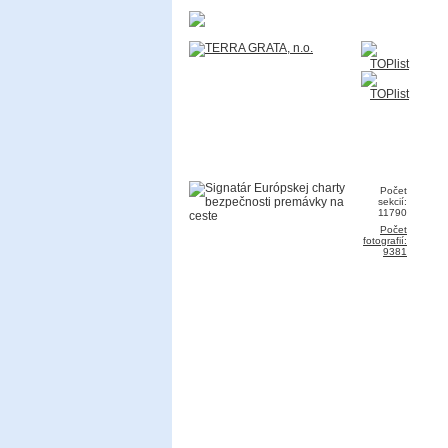
Počet
sekcií:
11790
Počet
fotografií:
9381