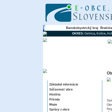
Banskobystrický kraj
Bratisl
OKRES:
Gelnica
,
Košice
,
Koš
Ob
Baškovce
Základné informácie
Súčasnosť obce
História
Príroda
Sam
Mapa
Okr
Reg
Správy z obce