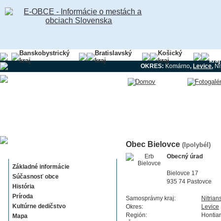
Banskobystrický
Bratislavský
Košický
Nit
kraj
kraj
kraj
kraj
OKRES:
Komárno
,
Levice
,
Ni
Obec Bielovce
(Ipolybél)
Bielovce
Obecný úrad
Základné informácie
Bielovce 17
Súčasnosť obce
935 74 Pastovce
História
Príroda
Samosprávny kraj:
Nitrian
Kultúrne dedičstvo
Okres:
Levice
Región:
Hontia
Mapa