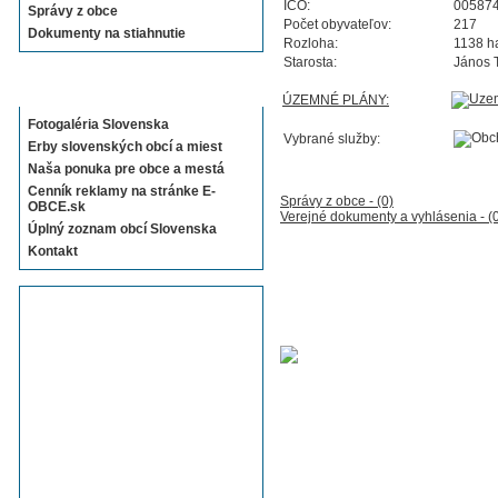
IČO:
00587
Správy z obce
Počet obyvateľov:
217
Dokumenty na stiahnutie
Rozloha:
1138 h
Starosta:
János 
Sekcie E-OBCE.sk
ÚZEMNÉ PLÁNY:
Fotogaléria Slovenska
Vybrané služby:
Erby slovenských obcí a miest
Naša ponuka pre obce a mestá
Cenník reklamy na stránke E-
Správy z obce - (0)
OBCE.sk
Verejné dokumenty a vyhlásenia - (
Úplný zoznam obcí Slovenska
Kontakt