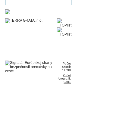
Počet
sekcií:
11790
Počet
fotografií:
9381