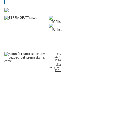
Počet
sekcií:
11790
Počet
fotografií:
9381