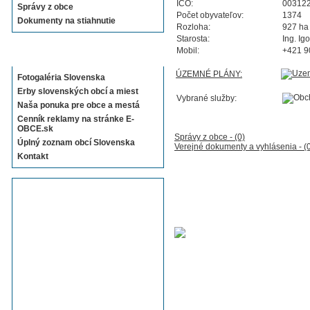
IČO:
00312
Správy z obce
Počet obyvateľov:
1374
Dokumenty na stiahnutie
Rozloha:
927 ha
Starosta:
Ing. Ig
Mobil:
+421 9
Sekcie E-OBCE.sk
ÚZEMNÉ PLÁNY:
Fotogaléria Slovenska
Erby slovenských obcí a miest
Vybrané služby:
Naša ponuka pre obce a mestá
Cenník reklamy na stránke E-
OBCE.sk
Správy z obce - (0)
Úplný zoznam obcí Slovenska
Verejné dokumenty a vyhlásenia - (
Kontakt