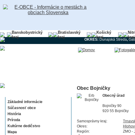
Banskobystrický
Bratislavský
Košický
Nit
kraj
kraj
kraj
kraj
OKRES:
Dunajská Streda
,
Gal
Obec Bojničky
Bojničky
Obecný úrad
Základné informácie
Bojničky 90
Súčasnosť obce
920 55 Bojničky
História
Príroda
Samosprávny kraj:
Trnavs
Kultúrne dedičstvo
Okres:
Hlohov
Región:
ZMO - 
Mapa