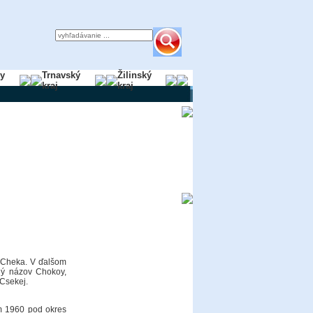
ky
Trnavský
Žilinský
kraj
kraj
 Cheka. V ďalšom
ný názov Chokoy,
Csekej.
m 1960 pod okres