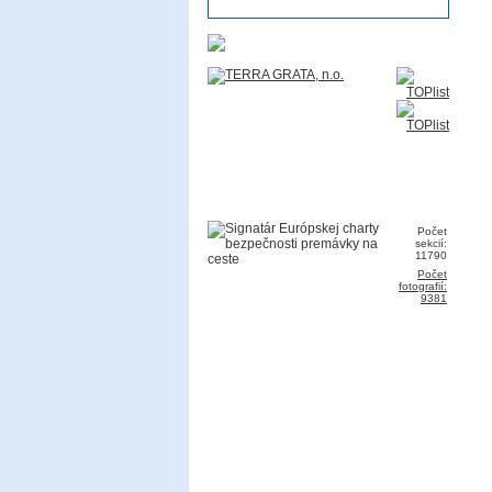
Počet
sekcií:
11790
Počet
fotografií:
9381