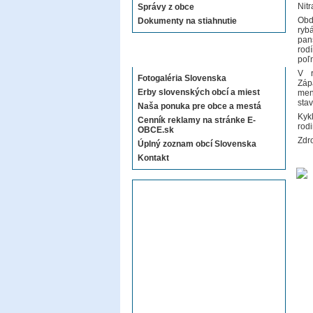
Nitr
Správy z obce
Obd
Dokumenty na stiahnutie
ryb
pan
rod
Sekcie E-OBCE.sk
poľ
V r
Fotogaléria Slovenska
Záp
Erby slovenských obcí a miest
men
stav
Naša ponuka pre obce a mestá
Kykl
Cenník reklamy na stránke E-
rod
OBCE.sk
Zdro
Úplný zoznam obcí Slovenska
Kontakt