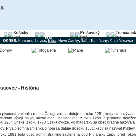
Košický
Nitriansky
Prešovský
Trenčians
kraj
kraj
kraj
kraj
OKRES:
Komárno
,
Levice
,
Nitra
,
Nové Zámky
,
Šaľa
,
Topoľčany
,
Zlaté Moravce
ajovce - História
á písomná zmienka o obci Čakajovce sa datuje do roku 1251, kedy sa nazývala
torickom vývoji sa jej názov menil nasledovne: z roku 1259 je písomne dolože
oku 1264 Cheke, z roku 1773 Czakajowcze. Po maďarsky sa obec úradne nazývala 
lov: Prvá písomná zmienka o ňom sa datuje do roku 1531, kedy sa nazýval Kyklew.
roku 1881 bola obec administratívne začlenená pod Nitriansku župu; pred roko