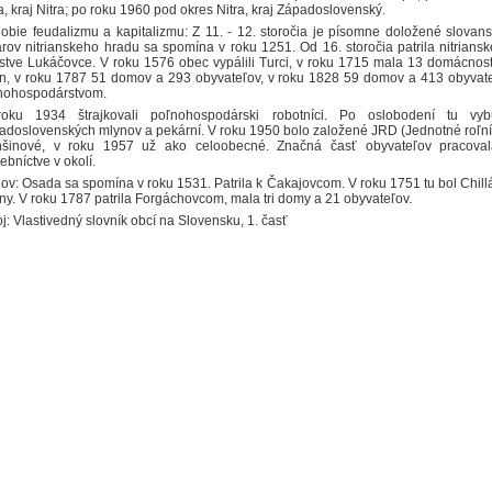
a, kraj Nitra; po roku 1960 pod okres Nitra, kraj Západoslovenský.
obie feudalizmu a kapitalizmu: Z 11. - 12. storočia je písomne doložené slovans
árov nitrianskeho hradu sa spomína v roku 1251. Od 16. storočia patrila nitrians
stve Lukáčovce. V roku 1576 obec vypálili Turci, v roku 1715 mala 13 domácnost
ín, v roku 1787 51 domov a 293 obyvateľov, v roku 1828 59 domov a 413 obyvate
nohospodárstvom.
oku 1934 štrajkovali poľnohospodárski robotníci. Po oslobodení tu vyb
adoslovenských mlynov a pekární. V roku 1950 bolo založené JRD (Jednotné roľní
šinové, v roku 1957 už ako celoobecné. Značná časť obyvateľov pracoval
ebníctve v okolí.
ov: Osada sa spomína v roku 1531. Patrila k Čakajovcom. V roku 1751 tu bol Chillán
iny. V roku 1787 patrila Forgáchovcom, mala tri domy a 21 obyvateľov.
j: Vlastivedný slovník obcí na Slovensku, 1. časť