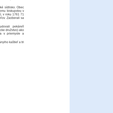
ké sídlisko. Obec
kemu biskupstvu v
í, v roku 1761 71
ľov. Zaoberali sa
udovali pekáreň
cke družstvo) ako
a v priemysle a
yiho kaštieľ a tri