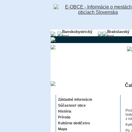
Banskobystrický
Bratislavský
kraj
kraj
Čak
Čakajovce
Základné informácie
Súčasnosť obce
Prv
História
his
Príroda
z r
Kultúrne dedičstvo
Kyk
Mapa
Po 