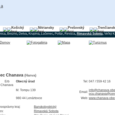
Košický
Nitriansky
Prešovský
Trenčians
kraj
kraj
kraj
kraj
nica
,
Brezno
,
Detva
,
Krupina
,
Lučenec
,
Poltár
,
Revúca
,
Rimavská Sobota
,
Veľký Kr
ec Chanava
(Hanva)
Obecný úrad
Tel:
047 / 559 42 16
M. Tompu 139
info@chanava-obe
Email:
ocu.chanava@cen
980 44 Lenártovce
Web:
www.chanava-obe
osprávny kraj:
Banskobystrický
es:
Rimavská Sobota