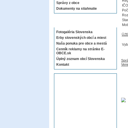
Reg
Správy z obce
IČO
Dokumenty na stiahnutie
Poč
Roz
Sta
Sekcie E-OBCE.sk
Mob
Fotogaléria Slovenska
ÚZ
Erby slovenských obcí a miest
Naša ponuka pre obce a mestá
Vyb
Cenník reklamy na stránke E-
OBCE.sk
Úplný zoznam obcí Slovenska
Sprá
Kontakt
Vere