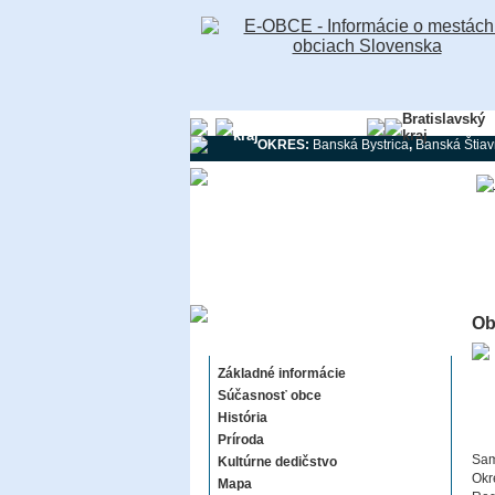
Banskobystrický
Bratislavský
kraj
kraj
OKRES:
Banská Bystrica
,
Banská Štiav
Ob
Chanava
Základné informácie
Súčasnosť obce
História
Príroda
Sam
Kultúrne dedičstvo
Okr
Mapa