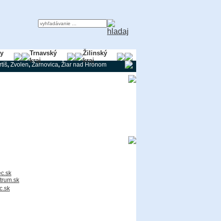
ky
Trnavský
Žilinský
kraj
kraj
tíš
,
Zvolen
,
Žarnovica
,
Žiar nad Hronom
c.sk
trum.sk
c.sk