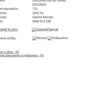
ión:
Združenie obcí pri Slanej
:
00318825
et obyvateľov:
710
loha:
1892 ha
rosta:
Gabriel Maczko
il:
0908 813 286
EMNÉ PLÁNY:
rané služby:
vy z obce - (0)
jné dokumenty a vyhlásenia - (0)