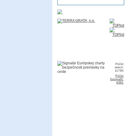
Počet
sekcií:
11790
Počet
fotografií:
9381