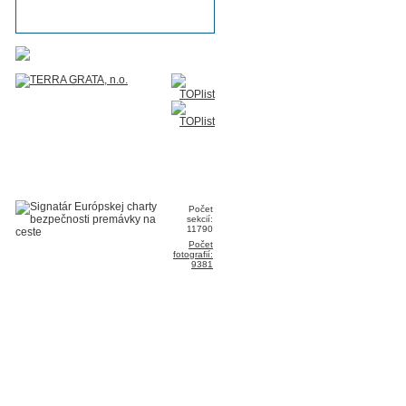
Počet
sekcií:
11790
Počet
fotografií:
9381