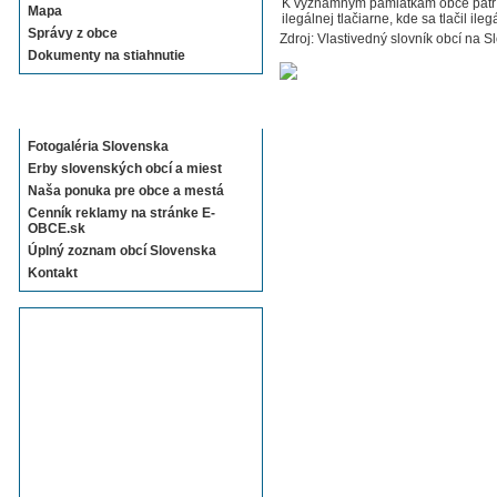
K významným pamiatkam obce patrí 
Mapa
ilegálnej tlačiarne, kde sa tlačil ile
Správy z obce
Zdroj: Vlastivedný slovník obcí na S
Dokumenty na stiahnutie
Sekcie E-OBCE.sk
Fotogaléria Slovenska
Erby slovenských obcí a miest
Naša ponuka pre obce a mestá
Cenník reklamy na stránke E-
OBCE.sk
Úplný zoznam obcí Slovenska
Kontakt