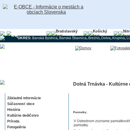
Banskobystrický
Bratislavský
Košický
Nit
kraj
kraj
kraj
kraj
OKRES:
Banská Bystrica
,
Banská Štiavnica
,
Brezno
,
Detva
,
Krupina
,
L
Dolná Trnávka - Kultúrne
Dolná Trnávka
Základné informácie
Súčasnosť obce
História
Pamiatky:
Kultúrne dedičstvo
V Ústrednom zozname pamiatkového
Príroda
pamiatky.
Fotogaléria