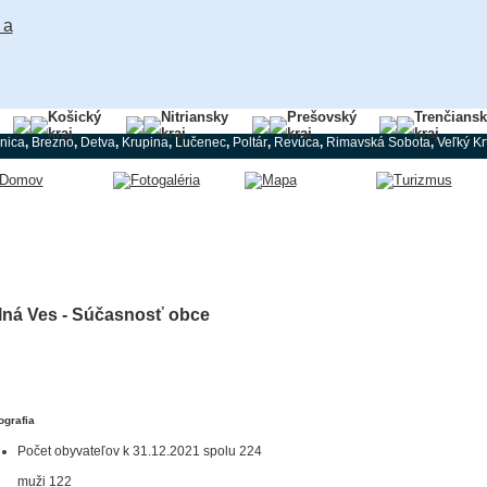
Košický
Nitriansky
Prešovský
Trenčians
kraj
kraj
kraj
kraj
nica
,
Brezno
,
Detva
,
Krupina
,
Lučenec
,
Poltár
,
Revúca
,
Rimavská Sobota
,
Veľký Kr
lná Ves - Súčasnosť obce
grafia
Počet obyvateľov k 31.12.2021 spolu 224
muži 122