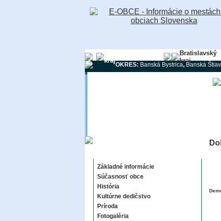
Banskobystrický
Bratislavský
kraj
kraj
OKRES:
Banská Bystrica
,
Banská Štiav
Do
Dolná Ves
Základné informácie
Súčasnosť obce
História
Demo
Kultúrne dedičstvo
Príroda
Fotogaléria