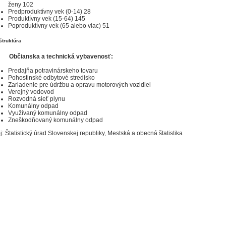
ženy 102
Predproduktívny vek (0-14) 28
Produktívny vek (15-64) 145
Poproduktívny vek (65 alebo viac) 51
štruktúra
Občianska a technická vybavenosť:
Predajňa potravinárskeho tovaru
Pohostinské odbytové stredisko
Zariadenie pre údržbu a opravu motorových vozidiel
Verejný vodovod
Rozvodná sieť plynu
Komunálny odpad
Využívaný komunálny odpad
Zneškodňovaný komunálny odpad
j: Štatistický úrad Slovenskej republiky, Mestská a obecná štatistika