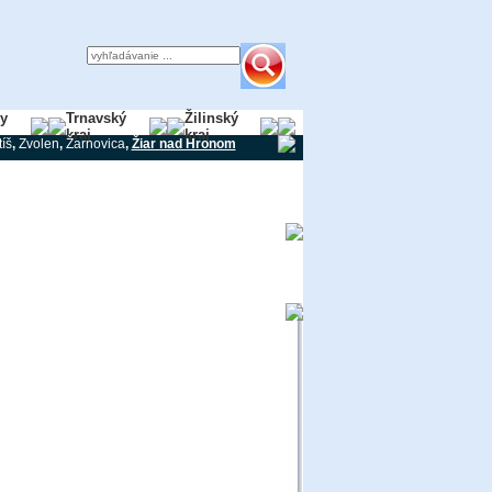
ky
Trnavský
Žilinský
kraj
kraj
tíš
,
Zvolen
,
Žarnovica
,
Žiar nad Hronom