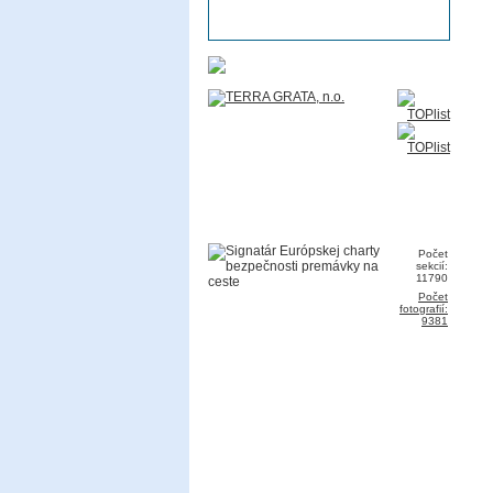
Počet
sekcií:
11790
Počet
fotografií:
9381