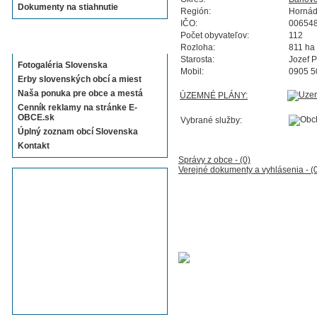
Dokumenty na stiahnutie
Región:
Horná
IČO:
00654
Počet obyvateľov:
112
Sekcie E-OBCE.sk
Rozloha:
811 ha
Starosta:
Jozef P
Fotogaléria Slovenska
Mobil:
0905 5
Erby slovenských obcí a miest
Naša ponuka pre obce a mestá
ÚZEMNÉ PLÁNY:
Cenník reklamy na stránke E-
OBCE.sk
Vybrané služby:
Úplný zoznam obcí Slovenska
Kontakt
Správy z obce - (0)
Verejné dokumenty a vyhlásenia - (