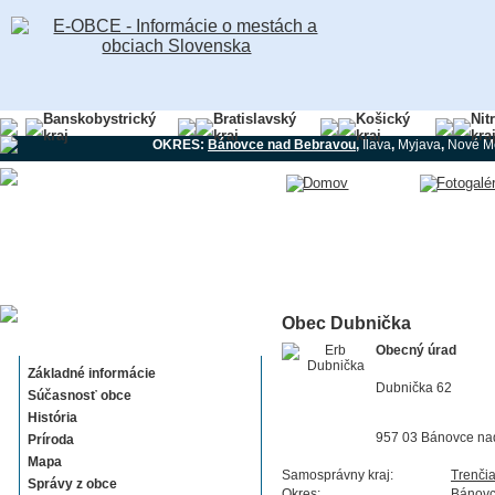
Banskobystrický
Bratislavský
Košický
Nit
kraj
kraj
kraj
kra
OKRES:
Bánovce nad Bebravou
,
Ilava
,
Myjava
,
Nové M
Obec Dubnička
Dubnička
Obecný úrad
Základné informácie
Dubnička 62
Súčasnosť obce
História
957 03 Bánovce na
Príroda
Mapa
Samosprávny kraj:
Trenči
Správy z obce
Okres:
Bánovc