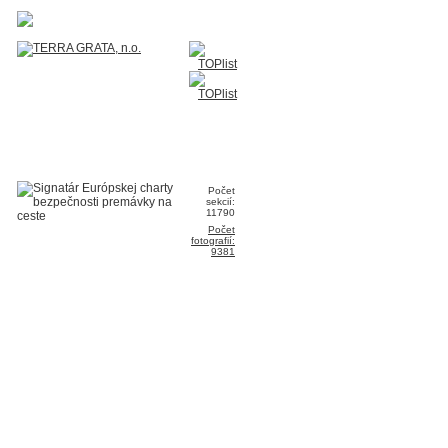
Počet
sekcií:
11790
Počet
fotografií:
9381