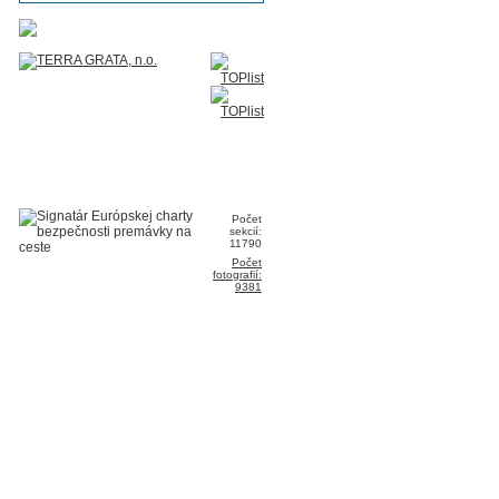
Počet
sekcií:
11790
Počet
fotografií:
9381