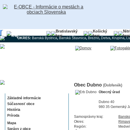
Banskobystrický
Bratislavský
Košický
Nit
kraj
kraj
kraj
kraj
OKRES:
Banská Bystrica
,
Banská Štiavnica
,
Brezno
,
Detva
,
Krupina
,
L
Obec Dubno
(Dobfenék)
Dubno
Obecný úrad
Základné informácie
Dubno 40
Súčasnosť obce
980 35 Gemerský J
História
Príroda
Samosprávny kraj:
Bansko
Okres:
Rimavs
Mapa
Región:
Medve
Správy z obce