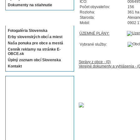
IČO:
00649
Dokumenty na stiahnutie
Počet obyvateľov:
156
Rozloha:
361 ha
Starosta:
Alexan
Sekcie E-OBCE.sk
Mobil:
0902 1
Fotogaléria Slovenska
ÚZEMNÉ PLÁNY:
Erby slovenských obcí a miest
Naša ponuka pre obce a mestá
Vybrané služby:
Cenník reklamy na stránke E-
OBCE.sk
Úplný zoznam obcí Slovenska
Správy z obce - (0)
Kontakt
Verejné dokumenty a vyhlásenia - (