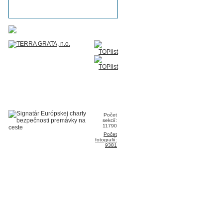
Počet
sekcií:
11790
Počet
fotografií:
9381