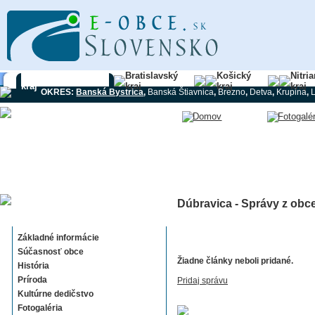
Banskobystrický
Bratislavský
Košický
Nitri
kraj
kraj
kraj
kraj
OKRES:
Banská Bystrica
,
Banská Štiavnica
,
Brezno
,
Detva
,
Krupina
,
Dúbravica - Správy z obc
Dúbravica
Základné informácie
Súčasnosť obce
Žiadne články neboli pridané.
História
Príroda
Pridaj správu
Kultúrne dedičstvo
Fotogaléria