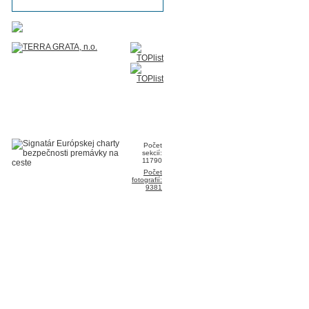
Počet
sekcií:
11790
Počet
fotografií:
9381