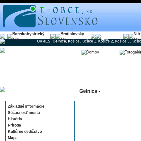
Banskobystrický
Bratislavský
Košický
Nit
kraj
kraj
kraj
kraj
OKRES:
Gelnica
,
Košice
,
Košice 1
,
Košice 2
,
Košice 3
,
Košic
Gelnica -
Gelnica
Základné informácie
Súčasnosť mesta
História
Príroda
Kultúrne dedičstvo
Mapa