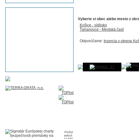
Vyberte si obec alebo mesto z okr
Košice - sídlisko
Ťahanovce - Mestská časť
Odporúčame:
Inzercia v okrese Ko
Fotogaléria Slovenska
Tip:
Pridajte aj Vy fotku Vašej obce
Počet
sekcií:
11790