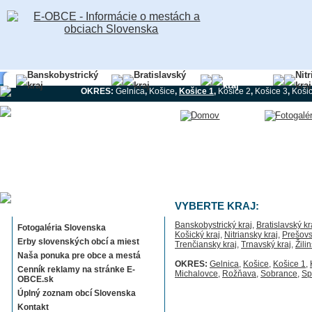
Banskobystrický
Bratislavský
Košický
Nit
kraj
kraj
kraj
kraj
OKRES:
Gelnica
,
Košice
,
Košice 1
,
Košice 2
,
Košice 3
,
Koši
Sekcie E-OBCE.sk
VYBERTE KRAJ:
Banskobystrický kraj
,
Bratislavský kr
Fotogaléria Slovenska
Košický kraj
,
Nitriansky kraj
,
Prešovs
Erby slovenských obcí a miest
Trenčiansky kraj
,
Trnavský kraj
,
Žili
Naša ponuka pre obce a mestá
OKRES:
Gelnica
,
Košice
,
Košice 1
,
Cenník reklamy na stránke E-
Michalovce
,
Rožňava
,
Sobrance
,
Sp
OBCE.sk
Úplný zoznam obcí Slovenska
Kontakt