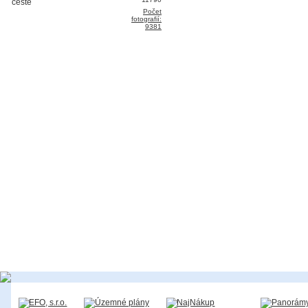
Počet
fotografií:
9381