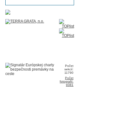
Počet
sekcií:
11790
Počet
fotografií:
9381