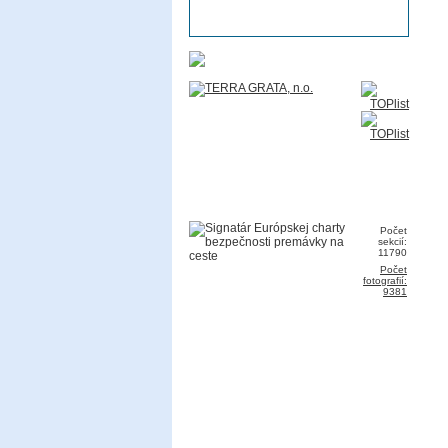
Počet
sekcií:
11790
Počet
fotografií:
9381