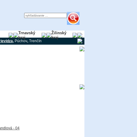
ky
Trnavský
Žilinský
kraj
kraj
rievidza
,
Púchov
,
Trenčín