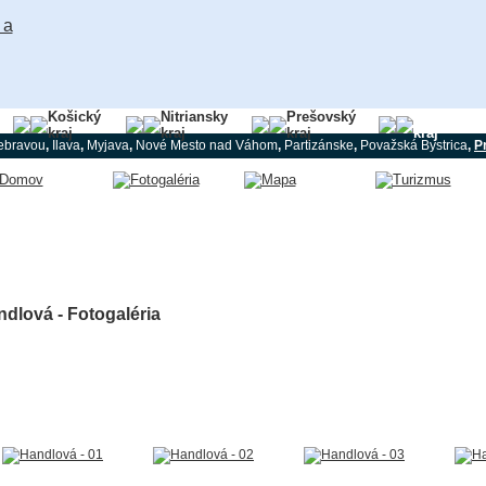
Košický
Nitriansky
Prešovský
Trenčians
kraj
kraj
kraj
kraj
ebravou
,
Ilava
,
Myjava
,
Nové Mesto nad Váhom
,
Partizánske
,
Považská Bystrica
,
P
dlová - Fotogaléria