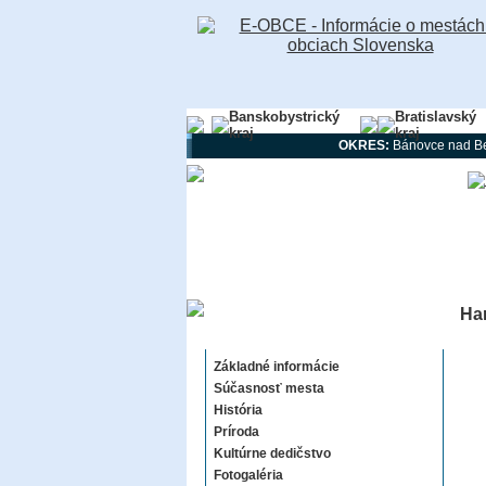
Banskobystrický
Bratislavský
kraj
kraj
OKRES:
Bánovce nad B
Han
Handlová
Základné informácie
Súčasnosť mesta
História
Príroda
Kultúrne dedičstvo
Fotogaléria