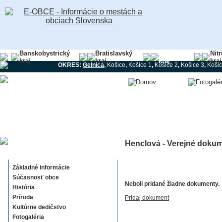
Banskobystrický
Bratislavský
Košický
Nit
kraj
kraj
kraj
kraj
OKRES:
Gelnica
,
Košice
,
Košice 1
,
Košice 2
,
Košice 3
,
Košic
Henclová - Verejné dokum
Henclová
Základné informácie
Súčasnosť obce
Neboli pridané žiadne dokumenty.
História
Príroda
Pridaj dokument
Kultúrne dedičstvo
Fotogaléria