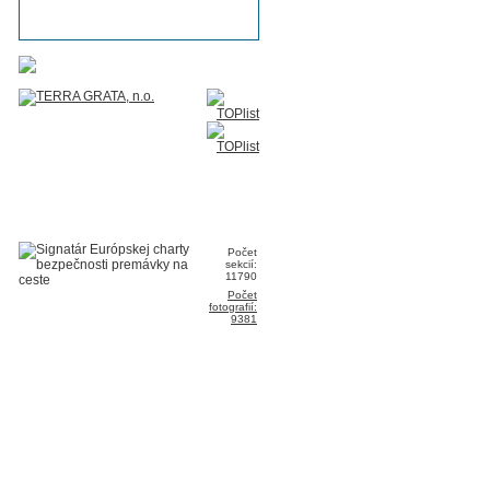
Počet
sekcií:
11790
Počet
fotografií:
9381