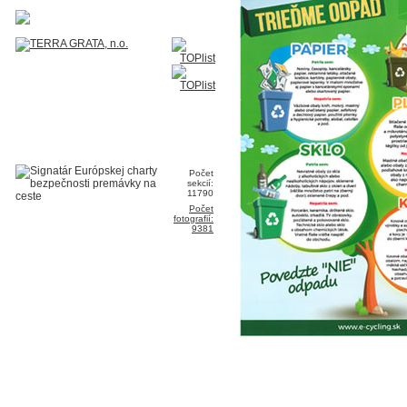
Počet
sekcií:
11790
Počet
fotografií:
9381