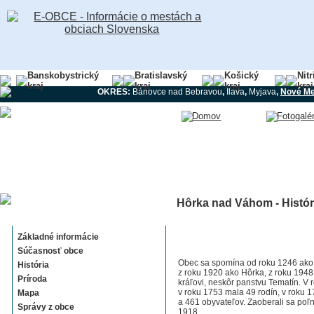
Banskobystrický
Bratislavský
Košický
Nit
kraj
kraj
kraj
kraj
OKRES:
Bánovce nad Bebravou
,
Ilava
,
Myjava
,
Nové Me
Hôrka nad Váhom - Histór
Hôrka nad Váhom
Základné informácie
Súčasnosť obce
Obec sa spomína od roku 1246 ako 
História
z roku 1920 ako Hôrka, z roku 194
Príroda
kráľovi, neskôr panstvu Tematín. V
v roku 1753 mala 49 rodín, v roku
Mapa
a 461 obyvateľov. Zaoberali sa po
Správy z obce
1918.