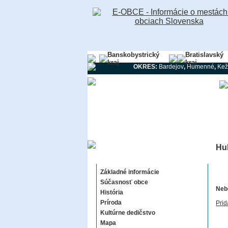
Banskobystrický
Bratislavský
kraj
kraj
OKRES:
Bardejov
,
Humenné
,
Kež
Hu
Hubošovce
Základné informácie
Súčasnosť obce
Nebo
História
Príroda
Prid
Kultúrne dedičstvo
Mapa