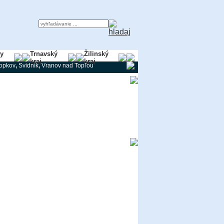
ky
Trnavský
Žilinský
kraj
kraj
ropkov
,
Svidník
,
Vranov nad Topľou