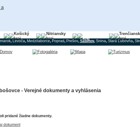
Košický
Nitriansky
Prešovský
Trenčians
kraj
kraj
kraj
kraj
marok
,
Levoča
,
Medzilaborce
,
Poprad
,
Prešov
,
Sabinov
,
Snina
,
Stará Ľubovňa
,
St
bošovce - Verejné dokumenty a vyhlásenia
li pridané žiadne dokumenty.
aj dokument