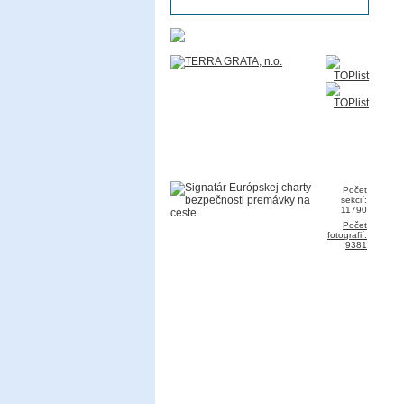
Počet
sekcií:
11790
Počet
fotografií:
9381