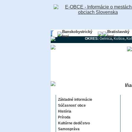
Banskobystrický
Bratislavský
kraj
kraj
OKRES:
Gelnica
,
Košice
,
Koš
Iňa
Iňačovce
Základné informácie
Súčasnosť obce
História
Príroda
Kultúrne dedičstvo
Samospráva