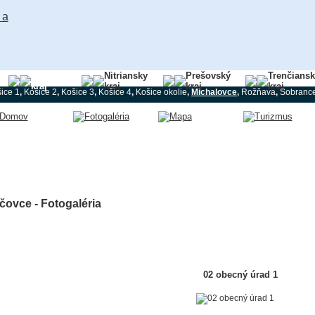
Košický
Nitriansky
Prešovský
Trenčians
kraj
kraj
kraj
kraj
ice 1
,
Košice 2
,
Košice 3
,
Košice 4
,
Košice okolie
,
Michalovce
,
Rožňava
,
Sobranc
čovce - Fotogaléria
02 obecný úrad 1