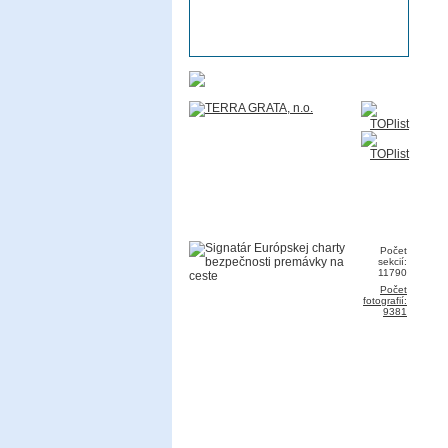
Počet
sekcií:
11790
Počet
fotografií:
9381