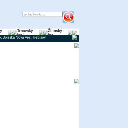
ky
Trnavský
Žilinský
kraj
kraj
e
,
Spišská Nová Ves
,
Trebišov