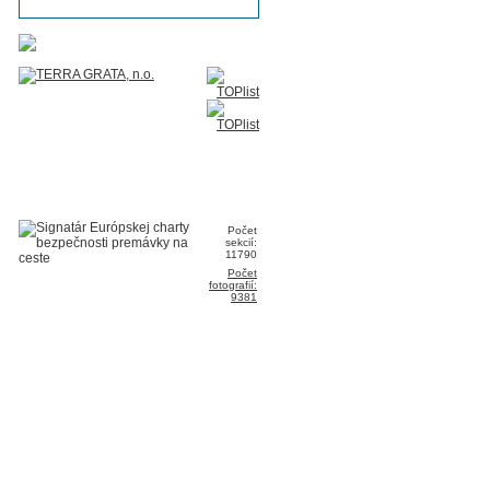
Počet
sekcií:
11790
Počet
fotografií:
9381