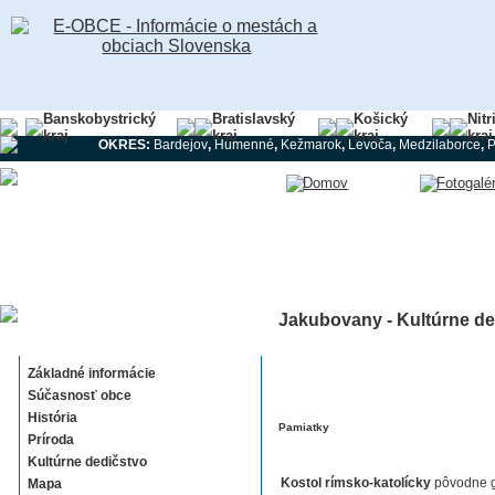
Banskobystrický
Bratislavský
Košický
Nitr
kraj
kraj
kraj
kraj
OKRES:
Bardejov
,
Humenné
,
Kežmarok
,
Levoča
,
Medzilaborce
,
Jakubovany - Kultúrne de
Jakubovany
Základné informácie
Súčasnosť obce
História
Pamiatky
Príroda
Kultúrne dedičstvo
Kostol rímsko-katolícky
pôvodne g
Mapa