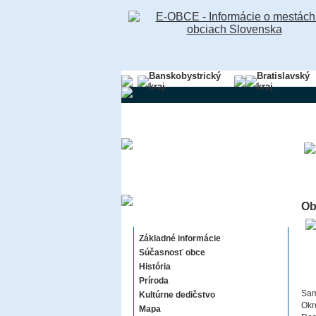
Banskobystrický
Bratislavský
kraj
kraj
Ob
Jatov
Základné informácie
Súčasnosť obce
História
Príroda
Sam
Kultúrne dedičstvo
Okr
Mapa