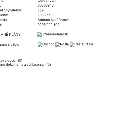
ión:
Cergát-Váh
:
00308943
et obyvateľov:
719
loha:
1866 ha
rosta:
Adriana Matúšeková
il:
0905 922 108
EMNÉ PLÁNY:
rané služby:
vy z obce - (0)
jné dokumenty a vyhlásenia - (0)