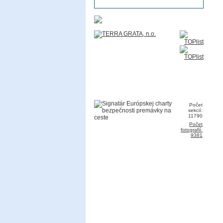
Počet
sekcií:
11790
Počet
fotografií:
9381