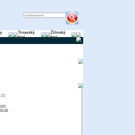
ky
Trnavský
Žilinský
kraj
kraj
 21
com
um.sk