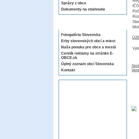
Reg
Správy z obce
IČO
Dokumenty na stiahnutie
Poč
Roz
Sta
Sekcie E-OBCE.sk
Mob
Fotogaléria Slovenska
ÚZ
Erby slovenských obcí a miest
Naša ponuka pre obce a mestá
Vyb
Cenník reklamy na stránke E-
OBCE.sk
Úplný zoznam obcí Slovenska
Sprá
Kontakt
Vere