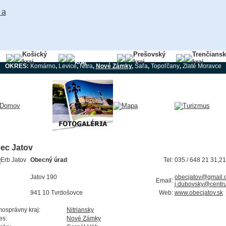
Košický
Nitriansky
Prešovský
Trenčians
kraj
kraj
kraj
kraj
OKRES:
Komárno
,
Levice
,
Nitra
,
Nové Zámky
,
Šaľa
,
Topoľčany
,
Zlaté Moravce
ec Jatov
Obecný úrad
Tel:
035 / 648 21 31,21
Jatov 190
obecjatov@gmail.
Email:
j.dubovsky@centr
941 10 Tvrdošovce
Web:
www.obecjatov.sk
osprávny kraj:
Nitriansky
es:
Nové Zámky