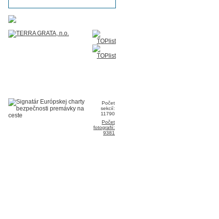
Počet
sekcií:
11790
Počet
fotografií:
9381