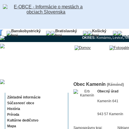
Banskobystrický
Bratislavský
Košický
Nit
kraj
kraj
kraj
kraj
OKRES:
Komárno
,
Levice
,
Ni
Obec Kamenín
(Kéménd)
Kamenín
Obecný úrad
Základné informácie
Kamenín 641
Súčasnosť obce
História
943 57 Kamenín
Príroda
Kultúrne dedičstvo
Mapa
Samosprávny kraj:
Nitrian