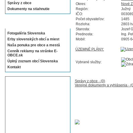
Správy z obce
Okres:
Nové 
Dokumenty na stiahnutie
Región:
Južný
IČO:
00308
Počet obyvateľov:
1485
Sekcie E-OBCE.sk
Rozloha:
2803 h
Starosta:
Jozef 
Fotogaléria Slovenska
Prednosta:
Ing. Pe
Erby slovenských obcí a miest
Mobil:
0905 6
Naša ponuka pre obce a mestá
ÚZEMNÉ PLÁNY:
Cenník reklamy na stránke E-
OBCE.sk
Úplný zoznam obcí Slovenska
Vybrané služby:
Kontakt
Správy z obce - (0)
Verejné dokumenty a vyhlásenia - (