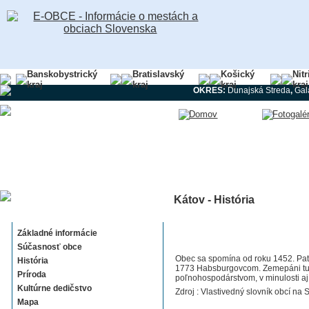
Banskobystrický
Bratislavský
Košický
Nit
kraj
kraj
kraj
kraj
OKRES:
Dunajská Streda
,
Gal
Kátov - História
Kátov
Základné informácie
Súčasnosť obce
Obec sa spomína od roku 1452. Patr
História
1773 Habsburgovcom. Zemepáni tu za
Príroda
poľnohospodárstvom, v minulosti aj
Kultúrne dedičstvo
Zdroj : Vlastivedný slovník obcí na S
Mapa