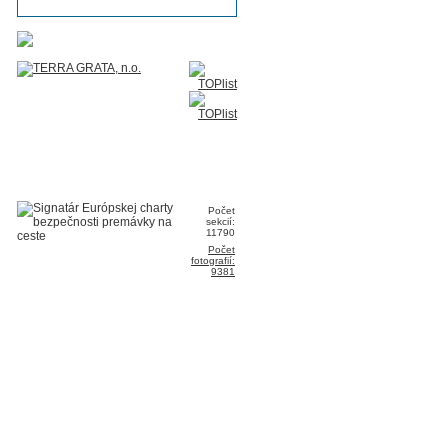
Počet
sekcií:
11790
Počet
fotografií:
9381