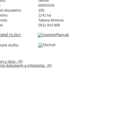
ión:
Gemer
:
00650030
et obyvateľov:
200
loha:
1141 ha
rosta:
Tatiana Klimová
il:
0911 910 868
EMNÉ PLÁNY:
rané služby:
vy z obce - (0)
jné dokumenty a vyhlásenia - (0)