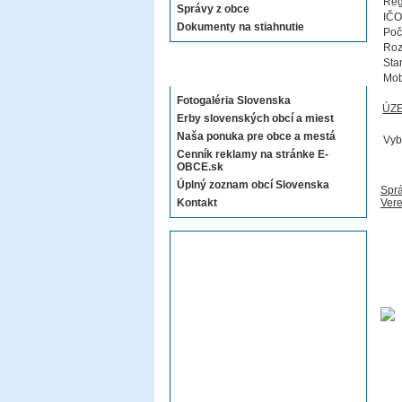
Reg
Správy z obce
IČO
Dokumenty na stiahnutie
Poč
Roz
Sta
Sekcie E-OBCE.sk
Mob
Fotogaléria Slovenska
ÚZ
Erby slovenských obcí a miest
Naša ponuka pre obce a mestá
Vyb
Cenník reklamy na stránke E-
OBCE.sk
Úplný zoznam obcí Slovenska
Sprá
Kontakt
Vere