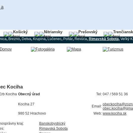
Košický
Nitriansky
Prešovský
Trenčians
kraj
kraj
kraj
kraj
nica
,
Brezno
,
Detva
,
Krupina
,
Lučenec
,
Poltár
,
Revúca
,
Rimavská Sobota
,
Veľký Kr
ec Kociha
Obecný úrad
Tel:
047 / 569 51 36
Kociha 27
obeckociha@zozn
Email:
obec.kociha@gma
980 52 Hrachovo
Web:
www.kociha.sk
osprávny kraj:
Banskobystrický
es:
Rimavská Sobota