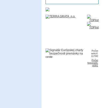
Počet
sekcií:
11790
Počet
fotografií:
9381