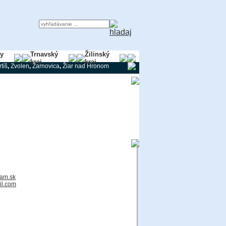
ky
Trnavský
Žilinský
kraj
kraj
tíš
,
Zvolen
,
Žarnovica
,
Žiar nad Hronom
am.sk
il.com