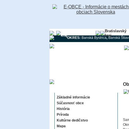
Banskobystrický
Bratislavský
kraj
kraj
OKRES:
Banská Bystrica
,
Banská Štiav
Ob
Kociha
Základné informácie
Súčasnosť obce
História
Príroda
Sam
Kultúrne dedičstvo
Okr
Mapa