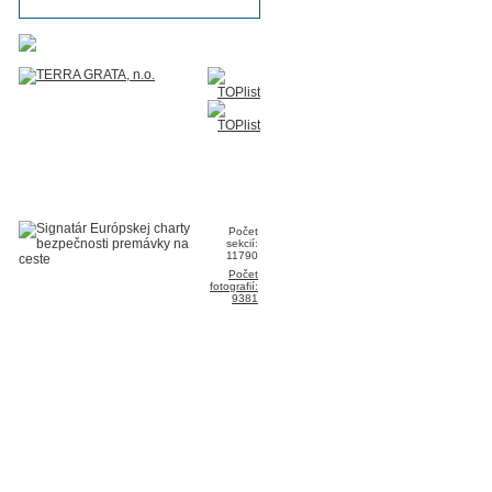
Počet
sekcií:
11790
Počet
fotografií:
9381