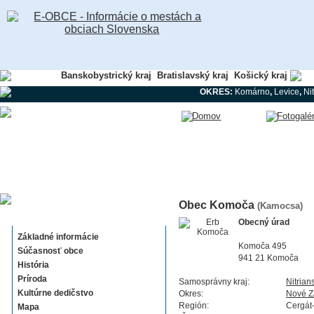
Banskobystrický kraj
Bratislavský kraj
Košický kraj
Nit
OKRES:
Komárno
,
Levice
,
Ni
Obec Komoča
(Kamocsa)
Komoča
Obecný úrad
Základné informácie
Komoča 495
Súčasnosť obce
941 21 Komoča
História
Príroda
Samosprávny kraj:
Nitrian
Kultúrne dedičstvo
Okres:
Nové 
Región:
Cergát
Mapa