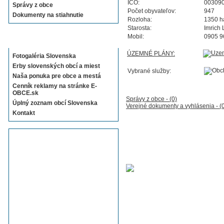
IČO:
00309
Správy z obce
Počet obyvateľov:
947
Dokumenty na stiahnutie
Rozloha:
1350 h
Starosta:
Imrich
Mobil:
0905 9
Sekcie E-OBCE.sk
ÚZEMNÉ PLÁNY:
Fotogaléria Slovenska
Erby slovenských obcí a miest
Vybrané služby:
Naša ponuka pre obce a mestá
Cenník reklamy na stránke E-
OBCE.sk
Správy z obce - (0)
Úplný zoznam obcí Slovenska
Verejné dokumenty a vyhlásenia - (
Kontakt