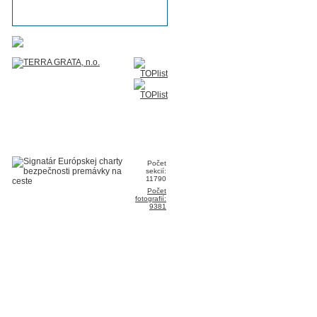
Počet
sekcií:
11790
Počet
fotografií:
9381