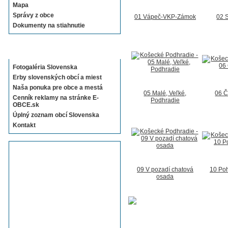
Mapa
Správy z obce
01 Vápeč-VKP-Zámok
02 
Dokumenty na stiahnutie
Sekcie E-OBCE.sk
Fotogaléria Slovenska
Erby slovenských obcí a miest
Naša ponuka pre obce a mestá
05 Malé, Veľké,
06 Č
Cenník reklamy na stránke E-
Podhradie
OBCE.sk
Úplný zoznam obcí Slovenska
Kontakt
09 V pozadí chatová
10 Po
osada