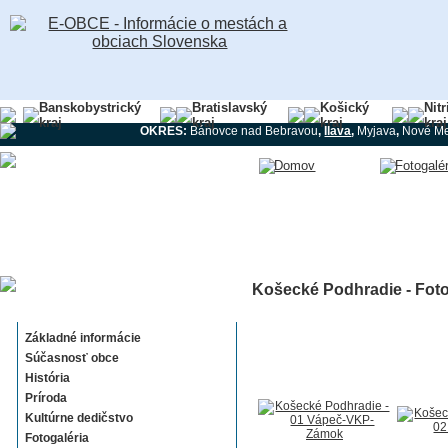
Banskobystrický
Bratislavský
Košický
Nit
kraj
kraj
kraj
kraj
OKRES:
Bánovce nad Bebravou
,
Ilava
,
Myjava
,
Nové M
Košecké Podhradie - Foto
Košecké Podhradie
Základné informácie
Súčasnosť obce
História
Príroda
Kultúrne dedičstvo
Fotogaléria