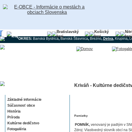
Banskobystrický
Bratislavský
Košický
Nit
kraj
kraj
kraj
kraj
OKRES:
Banská Bystrica
,
Banská Štiavnica
,
Brezno
,
Detva
,
Krupina
,
L
Kriváň - Kultúrne dedičst
Kriváň
Základné informácie
Súčasnosť obce
História
Pamiatky
Príroda
Kultúrne dedičstvo
POMNÍK,
venovaný je padlým v SNP
Fotogaléria
Zdroj: Vlastivedný slovník obcí na S