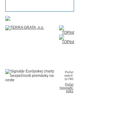
Počet
sekcií:
11790
Počet
fotografií:
9381