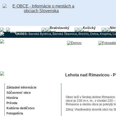
Banskobystrický
Bratislavský
Košický
Nit
kraj
kraj
kraj
kraj
OKRES:
Banská Bystrica
,
Banská Štiavnica
,
Brezno
,
Detva
,
Krupina
,
L
Lehota nad Rimavicou - P
Lehota nad Rimavicou
Základné informácie
Súčasnosť obce
Obec leží v širokej doline Rimavic
História
obce je 230 m n. m., v chotári 220 – 
Príroda
Rimavice a okolia obce je pokrytý 
Kultúrne dedičstvo
Zdroj: Vlastivedný slovník obci na S
Fotogaléria