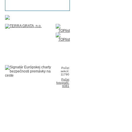
Počet
sekcií:
11790
Počet
fotografií:
9381