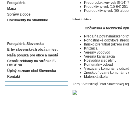
Predproduktívny vek (0-14) 
Fotogaléria
Produktívny vek (15-64) 251
Mapa
Poproduktívny vek (65 alebo
Správy z obce
Infraštruktúra
Dokumenty na stiahnutie
Občianska a technická vy
Sekcie E-OBCE.sk
Predajňa potravinárskeho to
Pohostinské odbytové stredi
Fotogaléria Slovenska
Ihrisko pre futbal (okrem ško
Knižnica
Erby slovenských obcí a miest
Verejný vodovod
Naša ponuka pre obce a mestá
Verejná kanalizácia
Rozvodná sieť plynu
Cenník reklamy na stránke E-
Komunálny odpad
OBCE.sk
Využívaný komunálny odpa
Úplný zoznam obcí Slovenska
Zneškodňovaný komunálny 
Materská škola
Kontakt
Zdroj: Štatistický úrad Slovenskej re