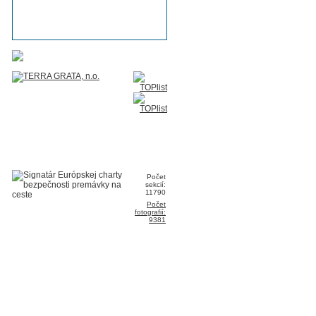
Počet
sekcií:
11790
Počet
fotografií:
9381