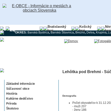
Banskobystrický
Bratislavský
Košický
Nit
kraj
kraj
kraj
kraj
OKRES:
Banská Bystrica
,
Banská Štiavnica
,
Brezno
,
Detva
,
Krupina
,
L
Lehôtka pod Brehmi - Sú
Lehôtka pod Brehmi
Základné informácie
Súčasnosť obce
História
Demografia
Kultúrne dedičstvo
Počet obyvateľov k 31.12.20
Príroda
- muži 207
Školstvo
- ženy 186