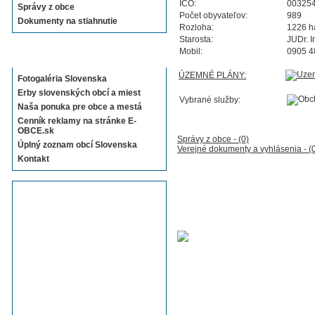
IČO:
00325
Správy z obce
Počet obyvateľov:
989
Dokumenty na stiahnutie
Rozloha:
1226 h
Starosta:
JUDr. 
Mobil:
0905 4
Sekcie E-OBCE.sk
ÚZEMNÉ PLÁNY:
Fotogaléria Slovenska
Erby slovenských obcí a miest
Vybrané služby:
Naša ponuka pre obce a mestá
Cenník reklamy na stránke E-
OBCE.sk
Správy z obce - (0)
Úplný zoznam obcí Slovenska
Verejné dokumenty a vyhlásenia - (
Kontakt