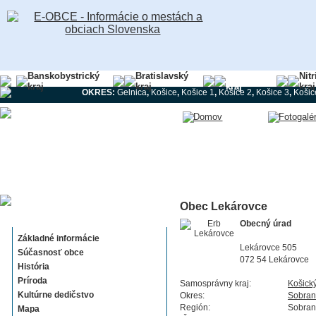
Banskobystrický
Bratislavský
Košický
Nit
kraj
kraj
kraj
kraj
OKRES:
Gelnica
,
Košice
,
Košice 1
,
Košice 2
,
Košice 3
,
Košic
Obec Lekárovce
Lekárovce
Obecný úrad
Základné informácie
Lekárovce 505
Súčasnosť obce
072 54 Lekárovce
História
Príroda
Samosprávny kraj:
Košick
Kultúrne dedičstvo
Okres:
Sobran
Región:
Sobran
Mapa