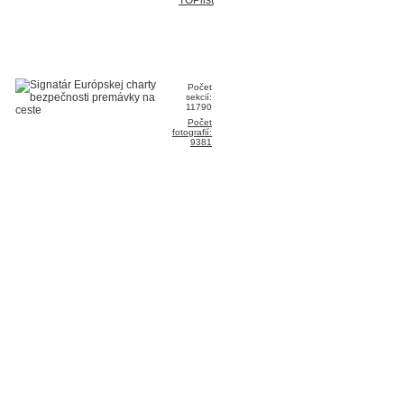
Počet
sekcií:
11790
Počet
fotografií:
9381