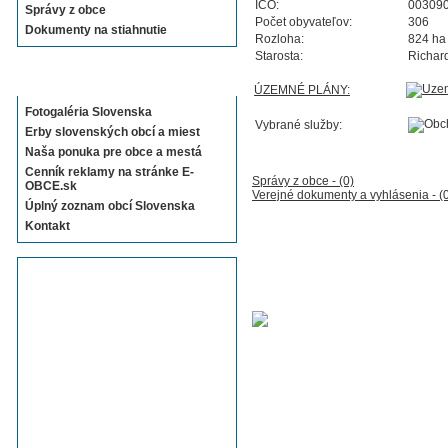
IČO:
00309
Správy z obce
Počet obyvateľov:
306
Dokumenty na stiahnutie
Rozloha:
824 ha
Starosta:
Richar
Sekcie E-OBCE.sk
ÚZEMNÉ PLÁNY:
Fotogaléria Slovenska
Vybrané služby:
Erby slovenských obcí a miest
Naša ponuka pre obce a mestá
Cenník reklamy na stránke E-
Správy z obce - (0)
OBCE.sk
Verejné dokumenty a vyhlásenia - (
Úplný zoznam obcí Slovenska
Kontakt