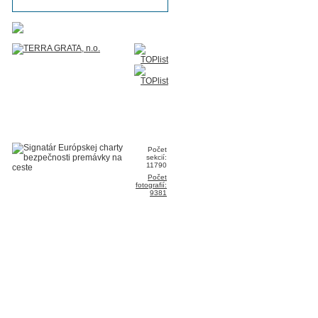
Počet
sekcií:
11790
Počet
fotografií:
9381