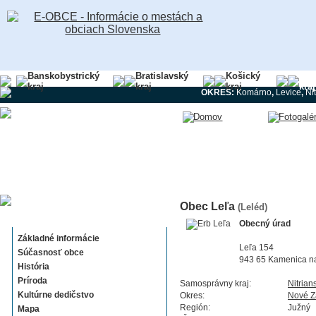
Banskobystrický
Bratislavský
Košický
Nit
kraj
kraj
kraj
kraj
OKRES:
Komárno
,
Levice
,
Ni
Obec Leľa
(Leléd)
Leľa
Obecný úrad
Základné informácie
Leľa 154
Súčasnosť obce
943 65 Kamenica 
História
Príroda
Samosprávny kraj:
Nitrian
Kultúrne dedičstvo
Okres:
Nové 
Región:
Južný
Mapa