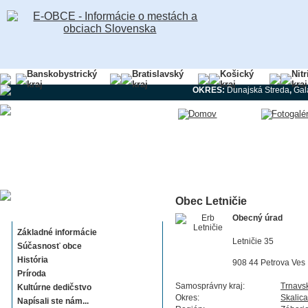
Banskobystrický
Bratislavský
Košický
Nit
kraj
kraj
kraj
kraj
OKRES:
Dunajská Streda
,
Gal
Obec Letničie
Letničie
Obecný úrad
Základné informácie
Letničie 35
Súčasnosť obce
História
908 44 Petrova Ves
Príroda
Samosprávny kraj:
Trnavs
Kultúrne dedičstvo
Okres:
Skalica
Napísali ste nám...