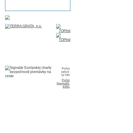
Počet
sekcií:
11790
Počet
fotografií:
9381