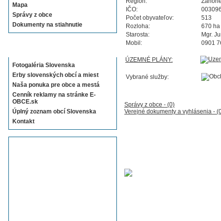
Región:
Záhori
Mapa
IČO:
00309
Správy z obce
Počet obyvateľov:
513
Dokumenty na stiahnutie
Rozloha:
670 ha
Starosta:
Mgr. Ju
Mobil:
0901 7
Sekcie E-OBCE.sk
ÚZEMNÉ PLÁNY:
Fotogaléria Slovenska
Erby slovenských obcí a miest
Vybrané služby:
Naša ponuka pre obce a mestá
Cenník reklamy na stránke E-
OBCE.sk
Správy z obce - (0)
Úplný zoznam obcí Slovenska
Verejné dokumenty a vyhlásenia - (
Kontakt