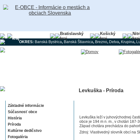
Banskobystrický
Bratislavský
Košický
Nit
kraj
kraj
kraj
kraj
OKRES:
Banská Bystrica
,
Banská Štiavnica
,
Brezno
,
Detva
,
Krupina
,
L
Levkuška - Príroda
Levkuška
Základné informácie
Súčasnosť obce
Levkuška leží v juhovýchodnej čast
História
obce je 194 m n. m., v chotári 187
Príroda
Západ chotára prechádza do pahork
Kultúrne dedičstvo
Zdroj: Vlastivedný slovník obcí na S
Fotogaléria