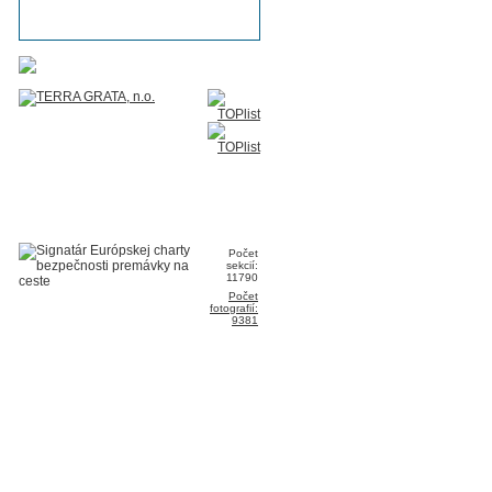
Počet
sekcií:
11790
Počet
fotografií:
9381