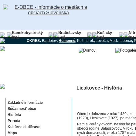
Banskobystrický
Bratislavský
Košický
Nit
kraj
kraj
kraj
kraj
OKRES:
Bardejov
,
Humenné
,
Kežmarok
,
Levoča
,
Medzilaborce
,
Lieskovec - História
Lieskovec
Základné informácie
Súčasnosť obce
Obec je doložená z roku 1430 ako L
História
(1920), Lieskovec (1927); po maďa
Príroda
Patrila Perényiovcom, neskoršie pa
Kultúrne dedičstvo
storočí rodine Balassovcov. V roku
ných domácností, v roku 1787 mala
Mapa