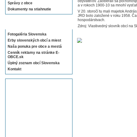
obyvateľov. Zaoberali sa poľnohospo
Správy z obce
a v rokoch 1900-10 sa mnohí vysťah
Dokumenty na stiahnutie
V 20. storočí tu mali majetok Andr
JRD bolo založené v roku 1958. Č
hospodárstvach.
Sekcie E-OBCE.sk
Zdroj: Vlastivedný slovník obcí na S
Fotogaléria Slovenska
Erby slovenských obcí a miest
Naša ponuka pre obce a mestá
Cenník reklamy na stránke E-
OBCE.sk
Úplný zoznam obcí Slovenska
Kontakt