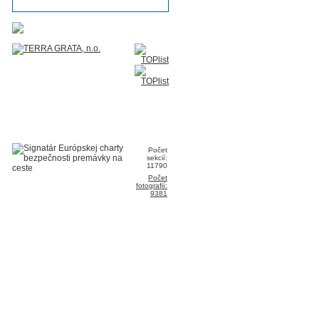
Počet
sekcií:
11790
Počet
fotografií:
9381