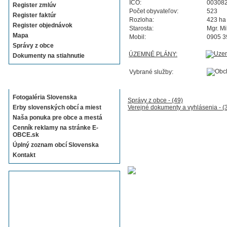
IČO:
00308
Register zmlúv
Počet obyvateľov:
523
Register faktúr
Rozloha:
423 ha
Register objednávok
Starosta:
Mgr. Mi
Mapa
Mobil:
0905 3
Správy z obce
ÚZEMNÉ PLÁNY:
Dokumenty na stiahnutie
Vybrané služby:
Sekcie E-OBCE.sk
Fotogaléria Slovenska
Správy z obce - (49)
Erby slovenských obcí a miest
Verejné dokumenty a vyhlásenia - (
Naša ponuka pre obce a mestá
Cenník reklamy na stránke E-
OBCE.sk
Úplný zoznam obcí Slovenska
Kontakt