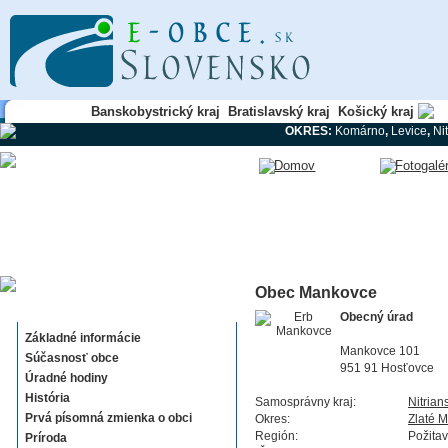
Banskobystrický kraj
Bratislavský kraj
Košický kraj
Ni
OKRES:
Komárno
,
Levice
,
Ni
Obec Mankovce
Mankovce
Obecný úrad
Základné informácie
Mankovce 101
Súčasnosť obce
951 91 Hosťovce
Úradné hodiny
História
Samosprávny kraj:
Nitrian
Prvá písomná zmienka o obci
Okres:
Zlaté 
Región:
Požita
Príroda