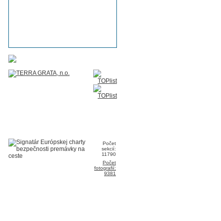
Počet
sekcií:
11790
Počet
fotografií:
9381