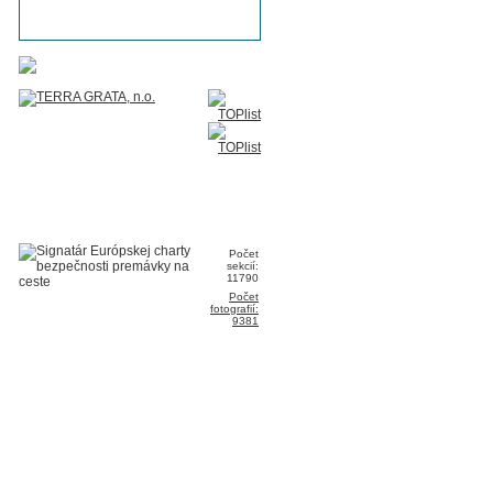
Počet
sekcií:
11790
Počet
fotografií:
9381