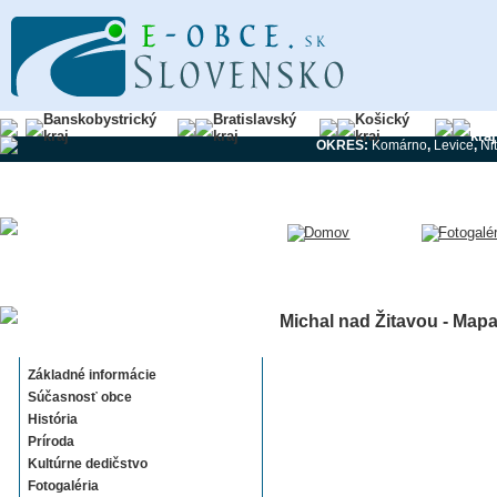
Banskobystrický
Bratislavský
Košický
Nit
kraj
kraj
kraj
kraj
OKRES:
Komárno
,
Levice
,
Ni
Michal nad Žitavou - Map
Michal nad Žitavou
Základné informácie
Súčasnosť obce
História
Príroda
Kultúrne dedičstvo
Fotogaléria