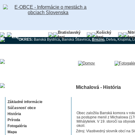
Banskobystrický
Bratislavský
Košický
Nit
kraj
kraj
kraj
kraj
OKRES:
Banská Bystrica
,
Banská Štiavnica
,
Brezno
,
Detva
,
Krupina
,
L
Michalová - História
Michalová
Základné informácie
Súčasnosť obce
Obec založila Banská komora v rok
História
sa postupne menil z Michalowa (17
Príroda
Mihálytelek. V 19. storočí sa obyvat
okolí.
Fotogaléria
Zdroj: Vlastivedný slovník obcí na S
Mapa