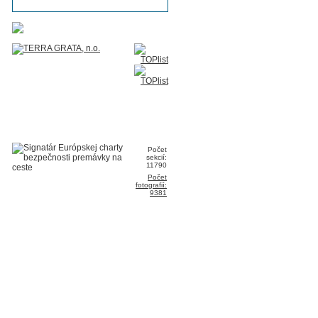
Počet
sekcií:
11790
Počet
fotografií:
9381