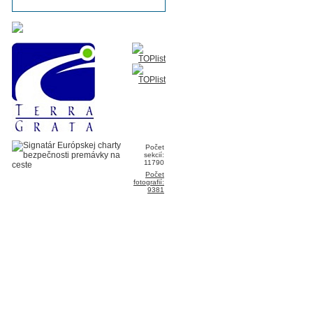
Počet
sekcií:
11790
Počet
fotografií:
9381