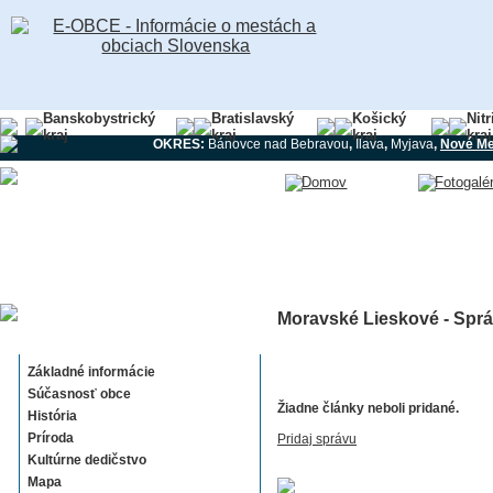
Banskobystrický
Bratislavský
Košický
Nit
kraj
kraj
kraj
kraj
OKRES:
Bánovce nad Bebravou
,
Ilava
,
Myjava
,
Nové Me
Moravské Lieskové - Sprá
Moravské Lieskové
Základné informácie
Súčasnosť obce
Žiadne články neboli pridané.
História
Príroda
Pridaj správu
Kultúrne dedičstvo
Mapa