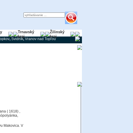
ky
Trnavský
Žilinský
kraj
kraj
ropkov
,
Svidník
,
Vranov nad Topľou
ana ( 1618) ,
sópolyánka,
vu Makovica. V