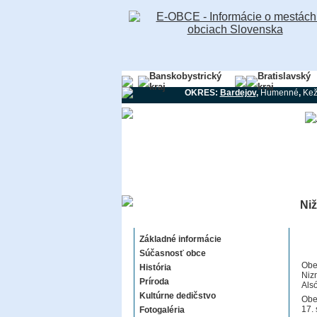
Banskobystrický
Bratislavský
kraj
kraj
OKRES:
Bardejov
,
Humenné
,
Ke
Niž
Nižná Polianka
Základné informácie
Súčasnosť obce
Obe
História
Niz
Príroda
Als
Kultúrne dedičstvo
Obe
17. 
Fotogaléria