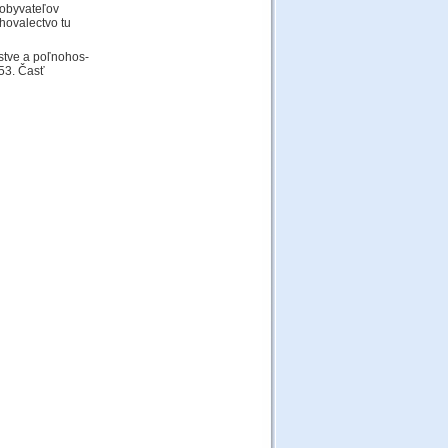
 obyvateľov
hovalectvo tu
rstve a poľnohos­
953. Časť