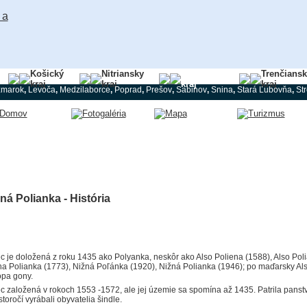
Košický
Nitriansky
Prešovský
Trenčians
kraj
kraj
kraj
kraj
žmarok
,
Levoča
,
Medzilaborce
,
Poprad
,
Prešov
,
Sabinov
,
Snina
,
Stará Ľubovňa
,
St
ná Polianka - História
c je doložená z roku 1435 ako Polyanka, neskôr ako Also Poliena (1588), Also Poli
na Polianka (1773), Nižná Poľánka (1920), Nižná Polianka (1946); po maďarsky Al
ópa gony.
c založená v rokoch 1553 -1572, ale jej územie sa spomína až 1435. Patrila panst
storočí vyrábali obyvatelia šindle.