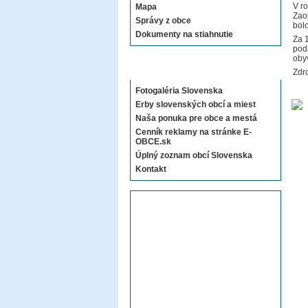
V r
Mapa
Zao
Správy z obce
bolo
Dokumenty na stiahnutie
Za 
pod
oby
Sekcie E-OBCE.sk
Zdro
Fotogaléria Slovenska
Erby slovenských obcí a miest
Naša ponuka pre obce a mestá
Cenník reklamy na stránke E-
OBCE.sk
Úplný zoznam obcí Slovenska
Kontakt