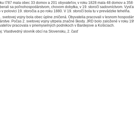
oku l787 mala obec 33 domov a 201 obyvateľov, v roku 1828 mala 48 domov a 358
berali sa poľnohospodárstvom, chovom dobyt­ka, v 19. storočí sadovníctvom. Vysťa
 v polovici 19. storočia a po roku 1880. V 19. storočí bola tu v prevádzke tehelňa.
1. svetovej vojny bola obec úplne zniče­ná. Obyvatelia pracovali v lesnom hospodá
árstve. Počas 2. svetovej vojny utrpela značné ško­dy. JRD bolo založené v roku 1
vateľov pracovala v priemyselných podnikoch v Bardejove a Košiciach.
j: Vlastivedný slovník obcí na Slovensku, 2. časť