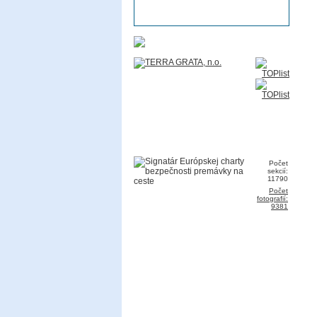
Počet
sekcií:
11790
Počet
fotografií:
9381