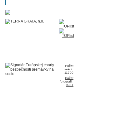
Počet
sekcií:
11790
Počet
fotografií:
9381