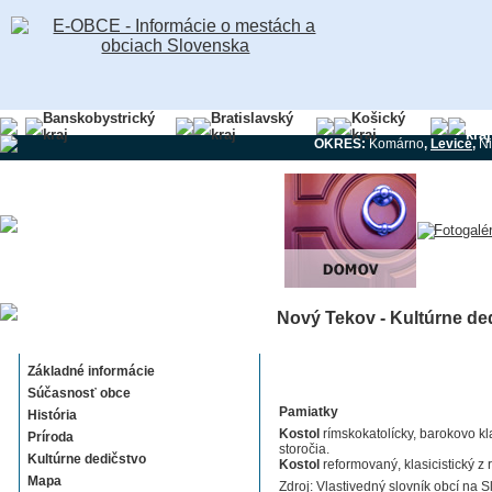
Banskobystrický
Bratislavský
Košický
Nit
kraj
kraj
kraj
kraj
OKRES:
Komárno
,
Levice
,
Ni
Nový Tekov - Kultúrne de
Nový Tekov
Základné informácie
Súčasnosť obce
Pamiatky
História
Kostol
rímskokatolícky, barokovo kl
Príroda
storočia.
Kultúrne dedičstvo
Kostol
reformovaný, klasicistický z 
Mapa
Zdroj: Vlastivedný slovník obcí na S