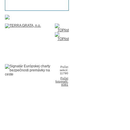
Počet
sekcií:
11790
Počet
fotografií:
9381