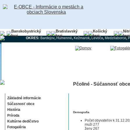
Banskobystrický
Bratislavský
Košický
Nit
kraj
kraj
kraj
kraj
OKRES:
Bardejov
,
Humenné
,
Kežmarok
,
Levoča
,
Medzilaborce
,
Pčoliné - Súčasnosť obc
Pčoliné
Základné informácie
Súčasnosť obce
História
Demografia
Príroda
Počet obyvateľov k 31.12.20
Kultúrne dedičstvo
muži 277
Fotogaléria
ženy 267