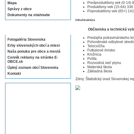
Predproduktívny vek (0-14) 
Mapa
Produktívny vek (15-64) 336
Správy z obce
Poproduktívny vek (65+) 141
Dokumenty na stiahnutie
Infraštruktúra
Sekcie E-OBCE.sk
Občianska a technická vy
Predajňa potravinárskeho to
Fotogaléria Slovenska
Pohostinské odbytové stredi
Erby slovenských obcí a miest
Telocvičňa
Futbalové ihrisko
Naša ponuka pre obce a mestá
Knižnica
Cenník reklamy na stránke E-
Pošta
OBCE.sk
Rozvodná sieť plynu
Materská škola
Úplný zoznam obcí Slovenska
Základná škola
Kontakt
Zdroj: Štatistický úrad Slovenskej re