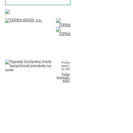
Počet
sekcií:
11790
Počet
fotografií:
9381