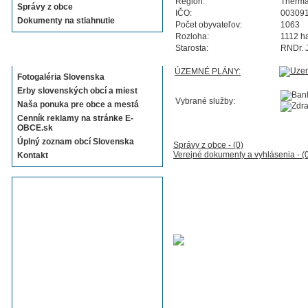
Región:
Therma
Správy z obce
IČO:
00309
Dokumenty na stiahnutie
Počet obyvateľov:
1063
Rozloha:
1112 h
Starosta:
RNDr. 
Sekcie E-OBCE.sk
ÚZEMNÉ PLÁNY:
Fotogaléria Slovenska
Erby slovenských obcí a miest
Vybrané služby:
Naša ponuka pre obce a mestá
Cenník reklamy na stránke E-
OBCE.sk
Úplný zoznam obcí Slovenska
Správy z obce - (0)
Verejné dokumenty a vyhlásenia - (
Kontakt