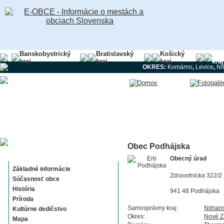
Banskobystrický
Bratislavský
Košický
Nit
kraj
kraj
kraj
kraj
OKRES:
Komárno
,
Levice
,
Ni
Obec Podhájska
Podhájska
Obecný úrad
Základné informácie
Zdravotnícka 322/2
Súčasnosť obce
História
941 48 Podhájska
Príroda
Samosprávny kraj:
Nitrian
Kultúrne dedičstvo
Okres:
Nové 
Mapa