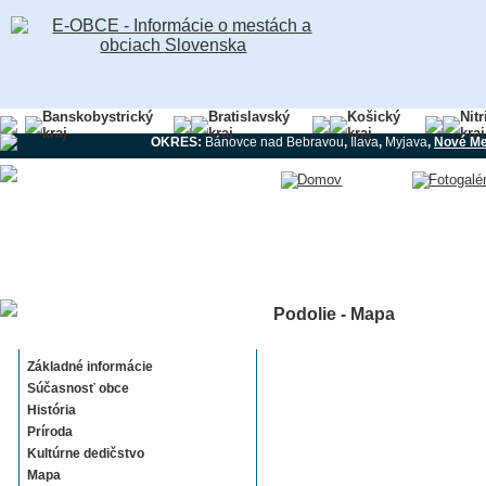
Banskobystrický
Bratislavský
Košický
Nit
kraj
kraj
kraj
kraj
OKRES:
Bánovce nad Bebravou
,
Ilava
,
Myjava
,
Nové Me
Podolie - Mapa
Podolie
Základné informácie
Súčasnosť obce
História
Príroda
Kultúrne dedičstvo
Mapa