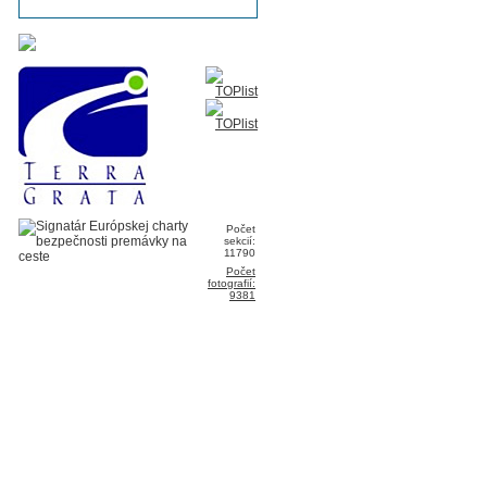
Počet
sekcií:
11790
Počet
fotografií:
9381