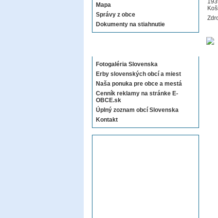
193
Mapa
Koš
Správy z obce
Zdro
Dokumenty na stiahnutie
Sekcie E-OBCE.sk
Fotogaléria Slovenska
Erby slovenských obcí a miest
Naša ponuka pre obce a mestá
Cenník reklamy na stránke E-
OBCE.sk
Úplný zoznam obcí Slovenska
Kontakt