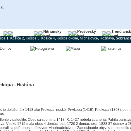
Košický
Nitriansky
Prešovský
Trenčians
kraj
kraj
kraj
kraj
ice 1
,
Košice 2
,
Košice 3
,
Košice 4
,
Košice okolie
,
Michalovce
,
Rožňava
,
Sobranc
ekopa - História
c je doložená z 1418 ako Prekopa, neskôr Prwkopa (1419), Priekopa (1808); po m
ás.
dlenie v paleolite. Obec sa spomína 1418. R. 1427 nebola zdanená. Patrila panstv
ava. V roku 1715 mala obec 4 domácností, 1720 2 domácnosti, 1828 37 domov a 28
berali sa poľnohospodárstvom vinohradníctvom. Zamestnanie obyv. sa nezmenilo a