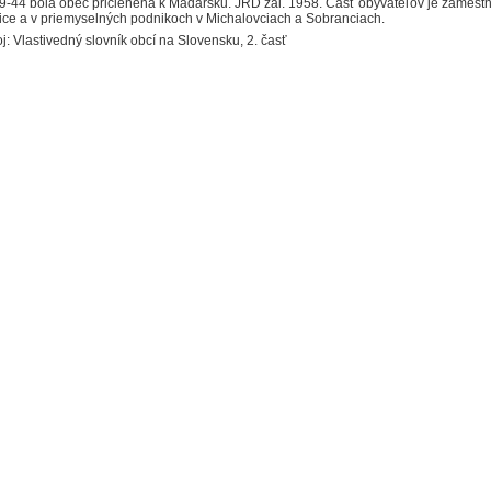
9-44 bola obec pričlenená k Maďarsku. JRD zal. 1958. Časť obyvateľov je zames
ice a v priemyselných podnikoch v Michalovciach a Sobranciach.
j: Vlastivedný slovník obcí na Slovensku, 2. časť