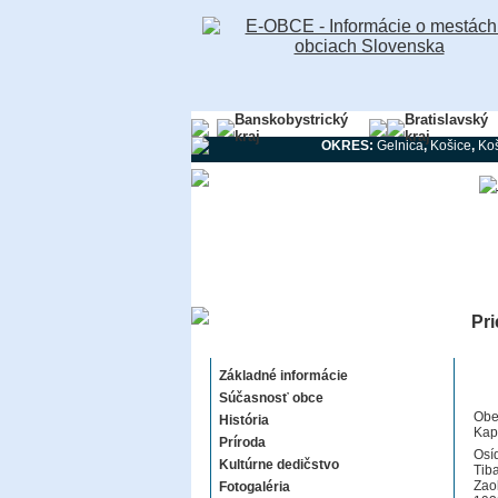
Banskobystrický
Bratislavský
kraj
kraj
OKRES:
Gelnica
,
Košice
,
Koš
Pri
Priekopa
Základné informácie
Súčasnosť obce
Obe
História
Kap
Príroda
Osí
Kultúrne dedičstvo
Tib
Zao
Fotogaléria