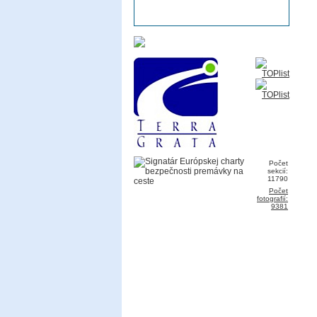
Počet
sekcií:
11790
Počet
fotografií:
9381